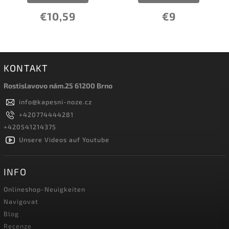
€10,59
€9
KONTAKT
Rostislavovo nám.25 61200 Brno
info
@
kapesni-noze.cz
+420774444281
+420541214375
Unsere Videos auf Youtube
INFO
Onlineshop-Neuigkeiten
Navigovat
Blog
Recenze