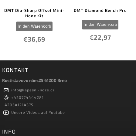
DMT Dia-Sharp Offset Mini-
DMT Diamond Bench Pro
Hone Kit
In den Warenkorb
In den Warenkorb
€22,97
€36,69
KONTAKT
Rostislavovo nám.25 61200 Brno
info
@
kapesni-noze.cz
+420774444281
+420541214375
Unsere Videos auf Youtube
INFO