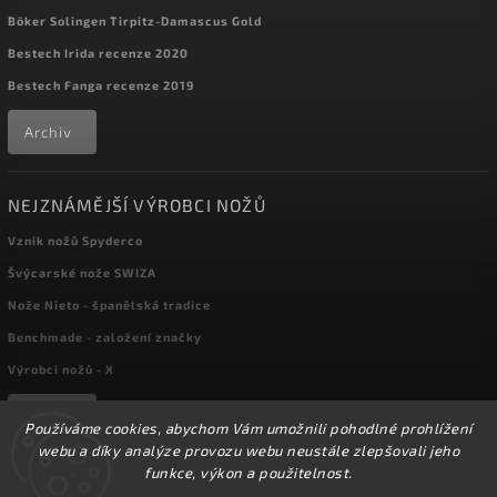
Böker Solingen Tirpitz-Damascus Gold
Bestech Irida recenze 2020
Bestech Fanga recenze 2019
Archiv
NEJZNÁMĚJŠÍ VÝROBCI NOŽŮ
Vznik nožů Spyderco
Švýcarské nože SWIZA
Nože Nieto - španělská tradice
Benchmade - založení značky
Výrobci nožů - X
Archiv
Používáme cookies, abychom Vám umožnili pohodlné prohlížení
webu a díky analýze provozu webu neustále zlepšovali jeho
funkce, výkon a použitelnost.
Copyright 2026
kapesni-noze.cz
. Všechna práva vyhrazena.
☀️Ve dnech 3-14.8 2026 máme zavřeno z důvodu