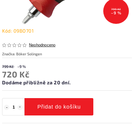
799 Kč
–9 %
Kód:
09BO701
Neohodnoceno
Značka:
Böker Solingen
799 Kč
–9 %
720 Kč
Dodáme přibližně za 20 dní.
Přidat do košíku