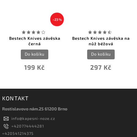
–23 %
Bestech Knives závěska
Bestech Knives závěska na
černá
nůž béžová
Do košíku
Do košíku
199 Kč
297 Kč
KONTAKT
Rostislavovo nám.25 61200 Brno
info
@
kapesni-noze.cz
+420774444281
+420541214375