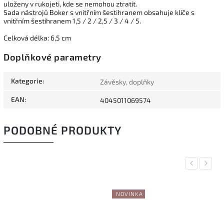
uloženy v rukojeti, kde se nemohou ztratit.
Sada nástrojů Boker s vnitřním šestihranem obsahuje klíče s
vnitřním šestihranem 1,5 / 2 / 2,5 / 3 / 4 / 5.
Celková délka: 6,5 cm
Doplňkové parametry
Kategorie
:
Závěsky, doplňky
EAN
:
4045011069574
PODOBNÉ PRODUKTY
Previous
Next
NOVINKA