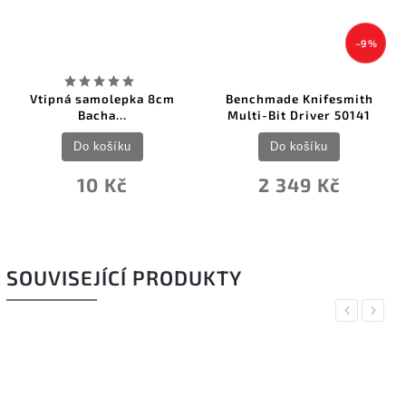
–9 %
Vtipná samolepka 8cm
Benchmade Knifesmith
Bacha...
Multi-Bit Driver 50141
Do košíku
Do košíku
10 Kč
2 349 Kč
SOUVISEJÍCÍ PRODUKTY
Previous
Next