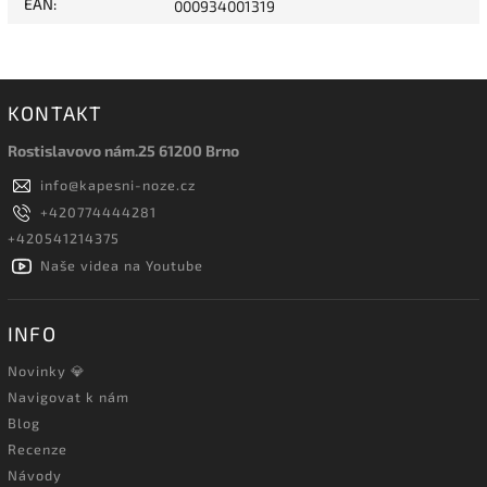
EAN
:
000934001319
KONTAKT
Rostislavovo nám.25 61200 Brno
info
@
kapesni-noze.cz
+420774444281
+420541214375
Naše videa na Youtube
INFO
Novinky 💎
Navigovat k nám
Blog
Recenze
Návody