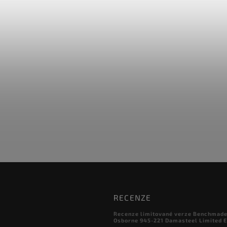
RECENZE
Recenze limitované verze Benchmade

Osborne 945-221 Damasteel Limited E