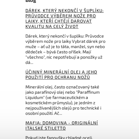
DÁREK, KTERÝ NEKONČÍ V ŠUPLÍKU:
PRŮVODCE VÝBĚREM NOŽE PRO
LAIKY, KTEŘÍ CHTĚJÍ DAROVAT
KVALITU NA CELÝ ŽIVOT
Dárek, který nekončí v šuplíku: Průvodce
výběrem nože pro laiky Vybrat dárek pro
muže – ať už je to táta, manžel, syn nebo
dědeček – bývá často oříšek. Mají
"všechno", nic nepotřebují a ponožky už
dá...
ÚČINNÝ MINERÁLNÍ OLEJ A JEHO
POUŽITÍ PRO OCHRANU NOŽŮ
Minerální olej, často označovaný také
jako parafínový olej nebo "Paraffinum
Liquidum" (ve farmaceutickém a
kosmetickém průmyslu), je jedním z
nejpoužívanějších olejů pro technické i
osobní použití. Ač...
MAFIA: DOMOVINA - ORIGINÁLNÍ
ITALSKÉ STILETTO
Pokud jste fanoušky chladné oceli,