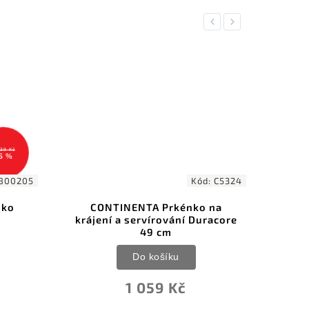
Previous
Next
639 Kč
5 %
800205
Kód:
C5324
nko
CONTINENTA Prkénko na
Fo
krájení a servírování Duracore
49 cm
Do košíku
1 059 Kč