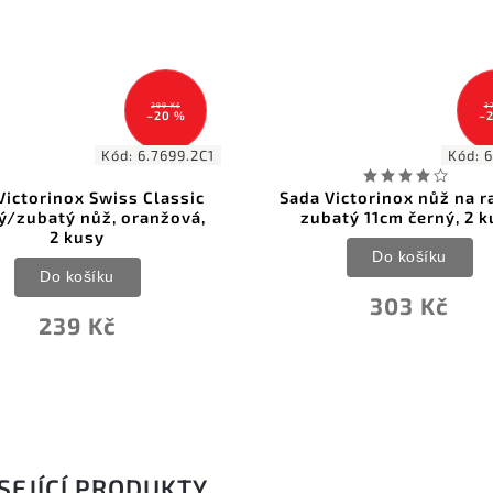
299 Kč
3
–20 %
–
Kód:
6.7699.2C1
Kód:
6
Victorinox Swiss Classic
Sada Victorinox nůž na r
ý/zubatý nůž, oranžová,
zubatý 11cm černý, 2 k
2 kusy
Do košíku
Do košíku
303 Kč
239 Kč
SEJÍCÍ PRODUKTY