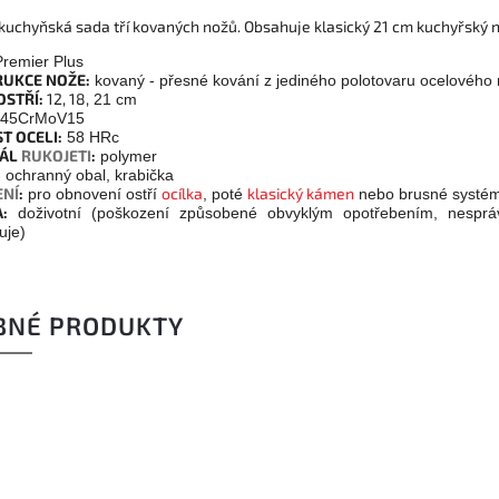
í kuchyňská sada tří kovaných nožů. Obsahuje klasický 21 cm kuchyřský 
remier Plus
UKCE NOŽE:
kovaný - přesné kování z jediného polotovaru ocelového
OSTŘÍ:
12, 18,
21 cm
45CrMoV15
T OCELI:
58 HRc
IÁL
RUKOJETI
:
polymer
:
ochranný obal, krabička
NÍ
:
ocílka
klasický kámen
pro obnovení ostří
, poté
nebo brusné systé
:
doživotní (poškození způsobené obvyklým opotřebením, nespr
uje)
BNÉ PRODUKTY