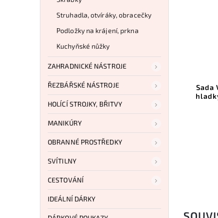
Struhadla, otvíráky, obracečky
Podložky na krájení, prkna
Kuchyňské nůžky
ZAHRADNICKÉ NÁSTROJE
Kód:
SP0210
ŘEZBÁŘSKÉ NÁSTROJE
Samura dvoudílná sada nožů
Sada 
PRO-S
hladk
HOLÍCÍ STROJKY, BŘITVY
Do košíku
MANIKÚRY
3 049 Kč
OBRANNÉ PROSTŘEDKY
SVÍTILNY
CESTOVÁNÍ
IDEÁLNÍ DÁRKY
SOUVI
DÁRKOVÉ POUKAZY