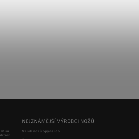
NEJZNÁMĚJŠÍ VÝROBCI NOŽŮ
 Mini
Vznik nožů Spyderco
dition