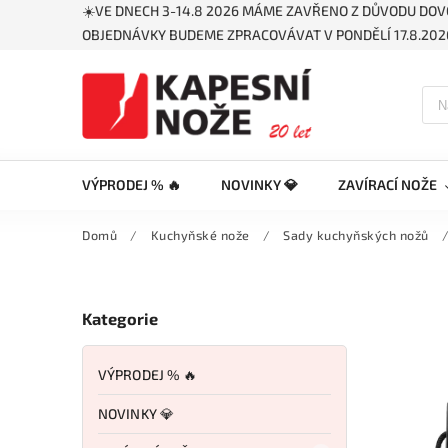
☀️VE DNECH 3-14.8 2026 MÁME ZAVŘENO Z DŮVODU DOV
OBJEDNÁVKY BUDEME ZPRACOVÁVAT V PONDĚLÍ 17.8.2026
VÝPRODEJ % 🔥
NOVINKY 💎
ZAVÍRACÍ NOŽE
Domů
/
Kuchyňské nože
/
Sady kuchyňských nožů
Kategorie
VÝPRODEJ % 🔥
NOVINKY 💎