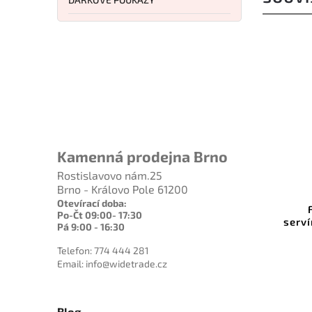
Kamenná prodejna Brno
Rostislavovo nám.25
Kód:
C5325
Brno - Královo Pole 61200
Otevírací doba:
CONTINENTA Prkénko na
Po-Čt 09:00- 17:30
krájení a servírování Duracore
serv
Pá 9:00 - 16:30
64,7 cm
Telefon: 774 444 281
Do košíku
Email: info@widetrade.cz
1 329 Kč
Blog