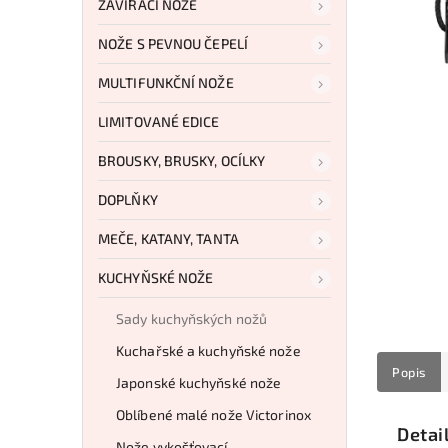
ZAVÍRACÍ NOŽE
NOŽE S PEVNOU ČEPELÍ
MULTIFUNKČNÍ NOŽE
LIMITOVANÉ EDICE
BROUSKY, BRUSKY, OCÍLKY
DOPLŇKY
MEČE, KATANY, TANTA
KUCHYŇSKÉ NOŽE
Sady kuchyňských nožů
Kuchařské a kuchyňské nože
Popis
Japonské kuchyňské nože
Oblíbené malé nože Victorinox
Detai
Nože vykošťovací