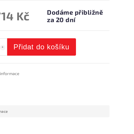
Dodáme přibližně
714 Kč
za 20 dní
Přidat do košíku
í informace
rmace