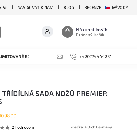
Y 💎
NAVIGOVAT K NÁM
BLOG
RECENZE
NÁVODY
Nákupní košík
Prázdný košík
LIMITOVANÉ EDICE
BROUSKY, BRUSKY, OCÍLKY
+420774444281
DOPLŇKY
K TŘÍDÍLNÁ SADA NOŽŮ PREMIER
S
109800
Značka:
F.Dick Germany
2 hodnocení