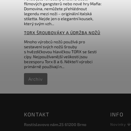
filmových gangsterů nebo nové hry Mafia:
Domovina, nemůžete přehlédnout
legendu mezi noži – originální italská
stiletta. Nejde jen o elegantní kousek,
který svým vzh...
TORX ŠROUBOVÁKY A ÚDRŽBA NOŽŮ
Mnoho výrobců nožů používá pro
sestavení svých nožů šrouby
s hvězdičkovou hlavičkou TORX se šesti
cípy. Nejpoužívanější velikosti jsou
bezesporu Torx 8 a 6. Někteří výrobci
primárně používají n...
Archiv
KONTAKT
INFO
Rostislavovo nám.25 61200 Brno
Novinky 