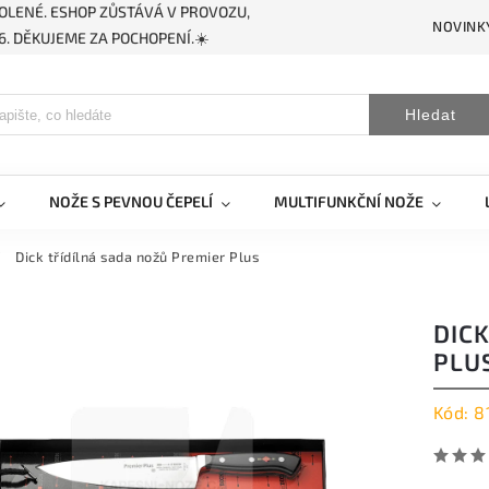
OLENÉ. ESHOP ZŮSTÁVÁ V PROVOZU,
NOVINK
. DĚKUJEME ZA POCHOPENÍ.☀️
Hledat
NOŽE S PEVNOU ČEPELÍ
MULTIFUNKČNÍ NOŽE
/
Dick třídílná sada nožů Premier Plus
DIC
PLU
Kód:
8