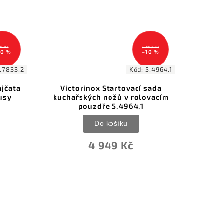
79 Kč
5 499 Kč
20 %
–10 %
.7833.2
Kód:
5.4964.1
ajčata
Victorinox Startovací sada
Vic
usy
kuchařských nožů v rolovacím
nož
pouzdře 5.4964.1
Do košíku
4 949 Kč