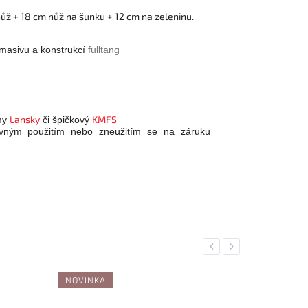
nůž + 18 cm nůž na šunku + 12 cm na zeleninu.
 masivu a konstrukcí
fulltang
Lansky
KMFS
my
či špičkový
ávným použitím nebo zneužitím se na záruku
Previous
Next
NOVINKA