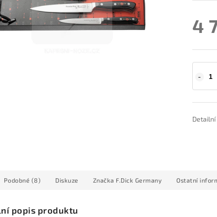
4 
Detailn
Podobné (8)
Diskuze
Značka
F.Dick Germany
Ostatní info
lní popis produktu