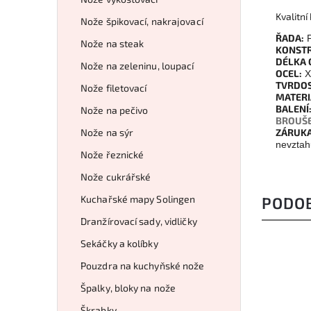
Kvalitn
Nože špikovací, nakrajovací
ŘADA:
P
Nože na steak
KONSTR
DÉLKA 
Nože na zeleninu, loupací
OCEL:
X
TVRDOS
Nože filetovací
MATER
BALENÍ
Nože na pečivo
BROUŠE
Nože na sýr
ZÁRUKA
nevztah
Nože řeznické
Nože cukrářské
Kuchařské mapy Solingen
PODO
Dranžírovací sady, vidličky
Sekáčky a kolíbky
Pouzdra na kuchyňské nože
Špalky, bloky na nože
Škrabky