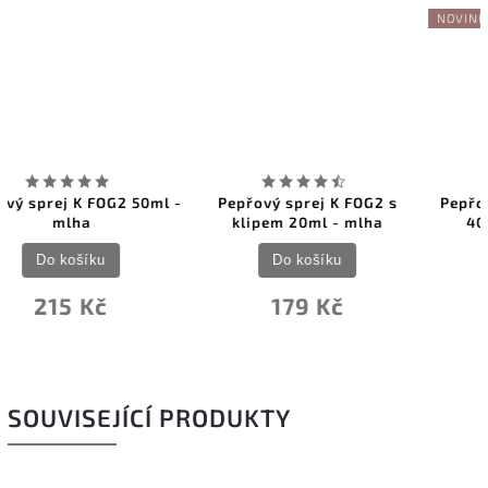
NOVINKA
 -
Pepřový sprej K FOG2 s
Pepřový sprej EQUALIZER2
klipem 20ml - mlha
40ml - tekutá střela
Do košíku
Do košíku
179 Kč
197 Kč
SOUVISEJÍCÍ PRODUKTY