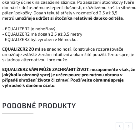
okamžitý účinek na zasažené sliznice. Po zasažení útočníkovy tváře
dochází k dočasnému oslepení, dušnosti, dráždivému kašli a silnému
pálení pokožky. Dosah tekuté střely v rozmezí od 2,5 až 3,5
metrů
umožňuje udržet si útočníka relativně daleko od těla
.
- EQUALIZER2 je nehořlavý
- EQUALIZER2 má dosah 2,5 až 3,5 metry
- EQUALIZER2 byl vyroben v Německu.
EQUALIZER2 20 ml
se snadno nosí. Konstrukce rozprašovače
umožňuje zvláště ženám intuitivní a okamžité použití. Tento sprej je
skladnou alternativou i pro muže.
EQUALIZER2 VÁM MŮŽE ZACHRÁNIT ŽIVOT, n
ezapomeňte však, že
jakýkoliv obranný sprej je určen pouze pro nutnou obranu v
případě ohrožení života či zdraví. Používejte obranné spreje
výhradně k danému účelu.
PODOBNÉ PRODUKTY
Previous
Next