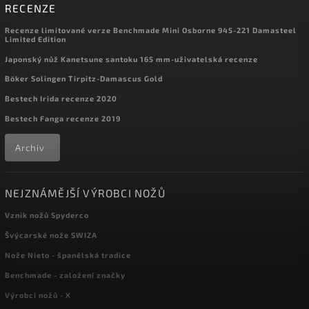
RECENZE
Recenze limitované verze Benchmade Mini Osborne 945-221 Damasteel
Limited Edition
Japonský nůž Kanetsune santoku 165 mm-uživatelská recenze
Böker Solingen Tirpitz-Damascus Gold
Bestech Irida recenze 2020
Bestech Fanga recenze 2019
Archiv
NEJZNÁMĚJŠÍ VÝROBCI NOŽŮ
Vznik nožů Spyderco
Švýcarské nože SWIZA
Nože Nieto - španělská tradice
Benchmade - založení značky
Výrobci nožů - X