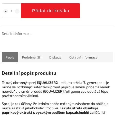
Přidat do košíku
Detailní informace
Popis
Podobné (8)
Diskuze
Ostatní informace
Detailní popis produktu
Tekutý obranný sprej
EQUALIZER2
– tekutá střela 3. generace – je
mírně se rozbíhající intenzivní proud pepřové směsi, přičemž vánek
neovlivňuje směr proudu (EQUALIZER třetí generace odolává lépe
povětrnostním vlivům).
Sprej je tak účinný, že jedním dobře mířeným zásahem do obličeje
může zastavit jakéhokoliv útočníka.
Tekutá střela obsahuje
paprikový extrakt s vysokým podílem kapsaicinoidů
zajišťující