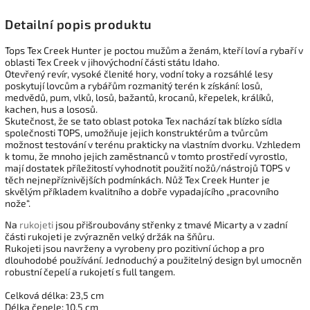
Detailní popis produktu
Tops Tex Creek Hunter je poctou mužům a ženám, kteří loví a rybaří v
oblasti Tex Creek v jihovýchodní části státu Idaho.
Otevřený revír, vysoké členité hory, vodní toky a rozsáhlé lesy
poskytují lovcům a rybářům rozmanitý terén k získání: losů,
medvědů, pum, vlků, losů, bažantů, krocanů, křepelek, králíků,
kachen, hus a lososů.
Skutečnost, že se tato oblast potoka Tex nachází tak blízko sídla
společnosti TOPS, umožňuje jejich konstruktérům a tvůrcům
možnost testování v terénu prakticky na vlastním dvorku. Vzhledem
k tomu, že mnoho jejich zaměstnanců v tomto prostředí vyrostlo,
mají dostatek příležitostí vyhodnotit použití nožů/nástrojů TOPS v
těch nejnepříznivějších podmínkách. Nůž Tex Creek Hunter je
skvělým příkladem kvalitního a dobře vypadajícího „pracovního
nože“.
Na
rukojeti
jsou přišroubovány střenky z tmavé Micarty a v zadní
části rukojeti je zvýrazněn velký držák na šňůru.
Rukojeti jsou navrženy a vyrobeny pro pozitivní úchop a pro
dlouhodobé používání. Jednoduchý a použitelný design byl umocněn
robustní čepelí a rukojetí s full tangem.
Celková délka: 23,5 cm
Délka čepele: 10,5 cm