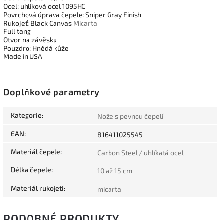
Ocel: uhlíková ocel 1095HC
Povrchová úprava čepele: Sniper Gray Finish
Rukojeť: Black Canvas
Micarta
Full tang
Otvor na závěsku
Pouzdro: Hnědá kůže
Made in USA
Doplňkové parametry
Kategorie
:
Nože s pevnou čepelí
EAN
:
816411025545
Materiál čepele
:
Carbon Steel / uhlíkatá ocel
Délka čepele
:
10 až 15 cm
Materiál rukojeti
:
micarta
PODOBNÉ PRODUKTY