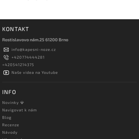
KONTAKT
Rostislavovo nám.25 61200 Brno
info
@
kapesni-noze.cz
+420774444281
+420541214375
Naše videa na Youtube
INFO
Novinky 💎
Navigovat k nám
Blog
Recenze
Návody