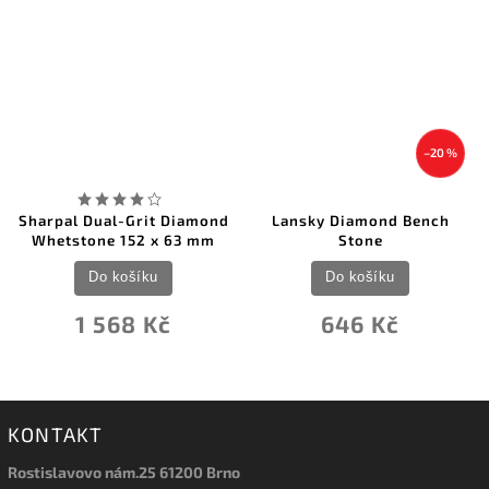
–20 %
Sharpal Dual-Grit Diamond
Lansky Diamond Bench
Whetstone 152 x 63 mm
Stone
Do košíku
Do košíku
1 568 Kč
646 Kč
KONTAKT
Rostislavovo nám.25 61200 Brno