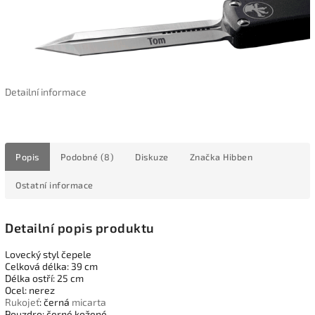
Detailní informace
Popis
Podobné (8)
Diskuze
Značka
Hibben
Ostatní informace
Detailní popis produktu
Lovecký styl čepele
Celková délka: 39 cm
Délka ostří: 25 cm
Ocel: nerez
Rukojeť
: černá
micarta
Pouzdro: černé kožené