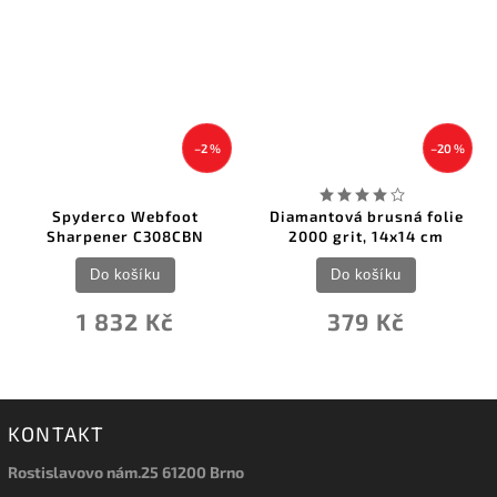
–2 %
–20 %
Spyderco Webfoot
Diamantová brusná folie
Sharpener C308CBN
2000 grit, 14x14 cm
Do košíku
Do košíku
1 832 Kč
379 Kč
KONTAKT
Rostislavovo nám.25 61200 Brno