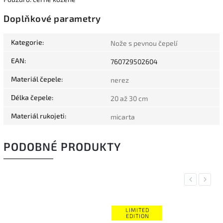
Doplňkové parametry
Kategorie
:
Nože s pevnou čepelí
EAN
:
760729502604
Materiál čepele
:
nerez
Délka čepele
:
20 až 30 cm
Materiál rukojeti
:
micarta
PODOBNÉ PRODUKTY
Previous
Next
LIMITED
EDITION