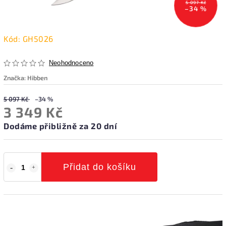
5 097 Kč
–34 %
Kód:
GH5026
Neohodnoceno
Značka:
Hibben
5 097 Kč
–34 %
3 349 Kč
Dodáme přibližně za 20 dní
Přidat do košíku