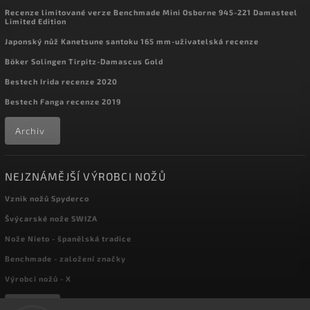
Recenze limitované verze Benchmade Mini Osborne 945-221 Damasteel
Limited Edition
Japonský nůž Kanetsune santoku 165 mm-uživatelská recenze
Böker Solingen Tirpitz-Damascus Gold
Bestech Irida recenze 2020
Bestech Fanga recenze 2019
Archiv
NEJZNÁMĚJŠÍ VÝROBCI NOŽŮ
Vznik nožů Spyderco
Švýcarské nože SWIZA
Nože Nieto - španělská tradice
Benchmade - založení značky
Výrobci nožů - X
Archiv