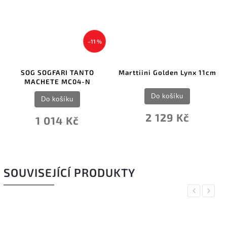
–11 %
G SOGFARI TANTO
Marttiini Golden Lynx 11cm
Extr
ACHETE MC04-N
Nit
Do košíku
Do košíku
2 129 Kč
1 014 Kč
SOUVISEJÍCÍ PRODUKTY
Previous
Next