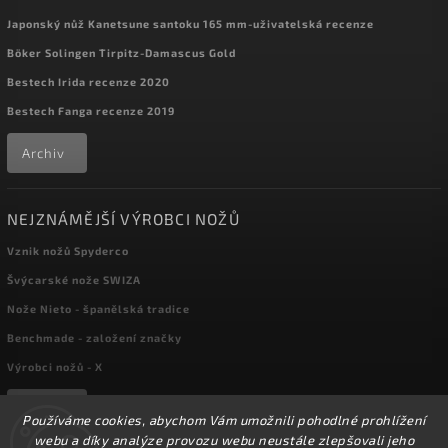
Japonský nůž Kanetsune santoku 165 mm-uživatelská recenze
Böker Solingen Tirpitz-Damascus Gold
Bestech Irida recenze 2020
Bestech Fanga recenze 2019
Archiv
NEJZNÁMĚJŠÍ VÝROBCI NOŽŮ
Vznik nožů Spyderco
Švýcarské nože SWIZA
Nože Nieto - španělská tradice
Benchmade - založení značky
Výrobci nožů - X
Archiv
Používáme cookies, abychom Vám umožnili pohodlné prohlížení
webu a díky analýze provozu webu neustále zlepšovali jeho