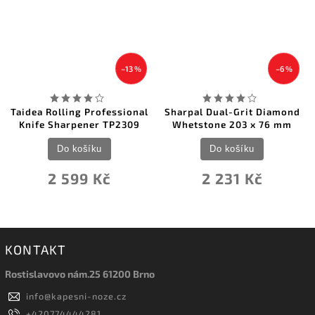
–13 %
–6 %
Taidea Rolling Professional
Sharpal Dual-Grit Diamond
Knife Sharpener TP2309
Whetstone 203 x 76 mm
Do košíku
Do košíku
2 599 Kč
2 231 Kč
KONTAKT
Rostislavovo nám.25 61200 Brno
info
@
kapesni-noze.cz
+420774444281