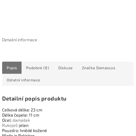
Detailní informace
Popis
Podobné (8)
Diskuze
Značka
Damascus
Ostatní informace
Detailní popis produktu
Celková délka: 23 cm
Délka čepele: 11 cm
Ocel:
damašek
Rukojeť
: jelen
Pouzdro: hnědé kožené
Made in Pakistan