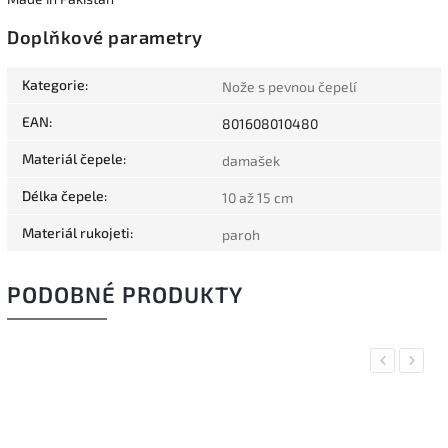
Doplňkové parametry
Kategorie
:
Nože s pevnou čepelí
EAN
:
801608010480
Materiál čepele
:
damašek
Délka čepele
:
10 až 15 cm
Materiál rukojeti
:
paroh
PODOBNÉ PRODUKTY
Previous
Next