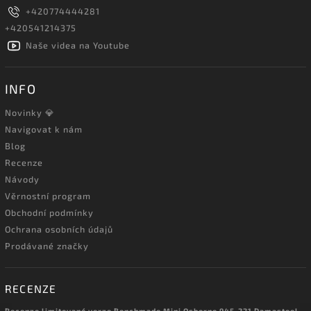
+420774444281
+420541214375
Naše videa na Youtube
INFO
Novinky 💎
Navigovat k nám
Blog
Recenze
Návody
Věrnostní program
Obchodní podmínky
Ochrana osobních údajů
Prodávané značky
RECENZE
Recenze limitované verze Benchmade Mini Osborne 945-221 Damasteel