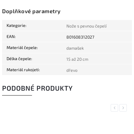
Doplňkové parametry
Kategorie
:
Nože s pevnou čepelí
EAN
:
801608312027
Materiál čepele
:
damašek
Délka čepele
:
15 až 20 cm
Materiál rukojeti
:
dřevo
PODOBNÉ PRODUKTY
Previous
Next