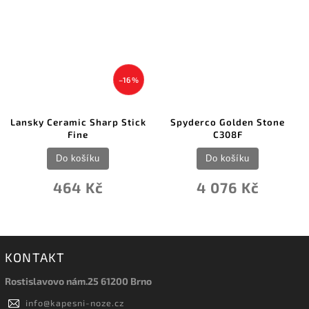
–16 %
Lansky Ceramic Sharp Stick
Spyderco Golden Stone
Fine
C308F
Do košíku
Do košíku
464 Kč
4 076 Kč
KONTAKT
Rostislavovo nám.25 61200 Brno
info
@
kapesni-noze.cz