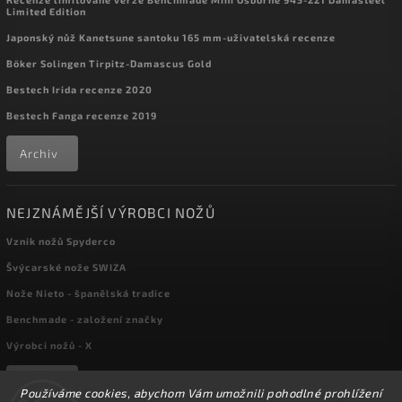
Limited Edition
Japonský nůž Kanetsune santoku 165 mm-uživatelská recenze
Böker Solingen Tirpitz-Damascus Gold
Bestech Irida recenze 2020
Bestech Fanga recenze 2019
Archiv
NEJZNÁMĚJŠÍ VÝROBCI NOŽŮ
Vznik nožů Spyderco
Švýcarské nože SWIZA
Nože Nieto - španělská tradice
Benchmade - založení značky
Výrobci nožů - X
Archiv
Používáme cookies, abychom Vám umožnili pohodlné prohlížení