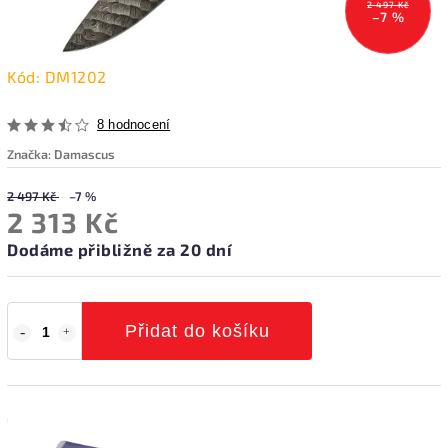
2 497 Kč
–7 %
Kód:
DM1202
8 hodnocení
Značka:
Damascus
2 497 Kč
–7 %
2 313 Kč
Dodáme přibližně za 20 dní
Přidat do košíku