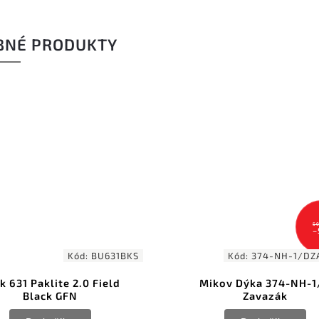
BNÉ PRODUKTY
590 Kč
–5 %
Kód:
374-NH-1/DZAVAZAK
Kód:
Mikov Dýka 374-NH-1/D
Tops Lil Chete Coyo
Zavazák
1095HC Canvas Micart
01