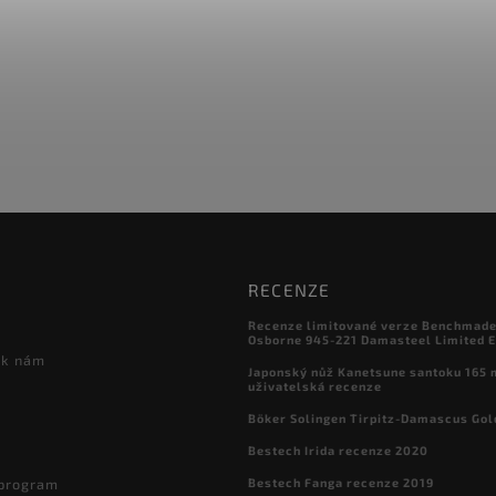
RECENZE
Recenze limitované verze Benchmade

Osborne 945-221 Damasteel Limited E
 k nám
Japonský nůž Kanetsune santoku 165
uživatelská recenze
Böker Solingen Tirpitz-Damascus Gol
Bestech Irida recenze 2020
Bestech Fanga recenze 2019
 program