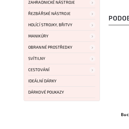
ZAHRADNICKÉ NÁSTROJE
ŘEZBÁŘSKÉ NÁSTROJE
PODO
HOLÍCÍ STROJKY, BŘITVY
MANIKÚRY
OBRANNÉ PROSTŘEDKY
SVÍTILNY
CESTOVÁNÍ
IDEÁLNÍ DÁRKY
DÁRKOVÉ POUKAZY
2NITORG
Kód:
BU631BKS
trogen
Buck 631 Paklite 2.0 Field
Black GFN