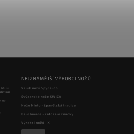
NEJZNÁMĚJŠÍ VÝROBCI NOŽŮ
 Mini
Vznik nožů Spyderco
dition
Švýcarské nože SWIZA
 mm-
Nože Nieto - španělská tradice
d
Benchmade - založení značky
Výrobci nožů - X