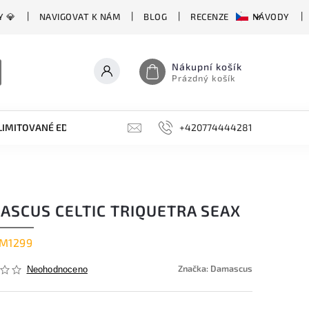
Y 💎
NAVIGOVAT K NÁM
BLOG
RECENZE
NÁVODY
Nákupní košík
Prázdný košík
LIMITOVANÉ EDICE
BROUSKY, BRUSKY, OCÍLKY
+420774444281
DOPLŇKY
ASCUS CELTIC TRIQUETRA SEAX
M1299
Značka:
Damascus
Neohodnoceno