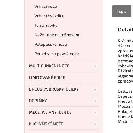
Vrhací nože
Popis
Vrhací hvězdice
Tomahawky
Detai
Nože tupé na trénování
Krásné 
Potapěčské nože
dýchnou
zpracov
Pouzdra na pevné nože
Každý ku
ostatní
MULTIFUNKČNÍ NOŽE
rohovina
Pákistán
legendá
LIMITOVANÉ EDICE
zpracová
BROUSKY, BRUSKY, OCÍLKY
Celková 
Čepel z 
DOPLŇKY
Hnědá t
Mosazná
Rukojeť
MEČE, KATANY, TANTA
Hnědé k
Made in
KUCHYŇSKÉ NOŽE