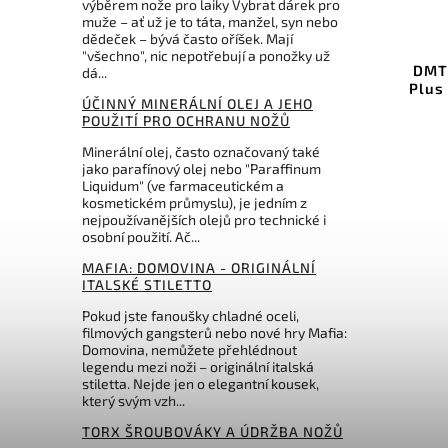
výběrem nože pro laiky Vybrat dárek pro
muže – ať už je to táta, manžel, syn nebo
d:
YC-10000
Kód:
DMTWM8EEME
dědeček – bývá často oříšek. Mají
"všechno", nic nepotřebují a ponožky už
 folie
DMT DuoSharp BenchStone
dá...
4 cm
Plus 8 Extra Extra Fine/Fine
ÚČINNÝ MINERÁLNÍ OLEJ A JEHO
POUŽITÍ PRO OCHRANU NOŽŮ
Do košíku
Minerální olej, často označovaný také
3 471 Kč
jako parafínový olej nebo "Paraffinum
Liquidum" (ve farmaceutickém a
kosmetickém průmyslu), je jedním z
nejpoužívanějších olejů pro technické i
osobní použití. Ač...
MAFIA: DOMOVINA - ORIGINÁLNÍ
ITALSKÉ STILETTO
Pokud jste fanoušky chladné oceli,
filmových gangsterů nebo nové hry Mafia:
Domovina, nemůžete přehlédnout
legendu mezi noži – originální italská
stiletta. Nejde jen o elegantní kousek,
který svým vzh...
TORX ŠROUBOVÁKY A ÚDRŽBA NOŽŮ