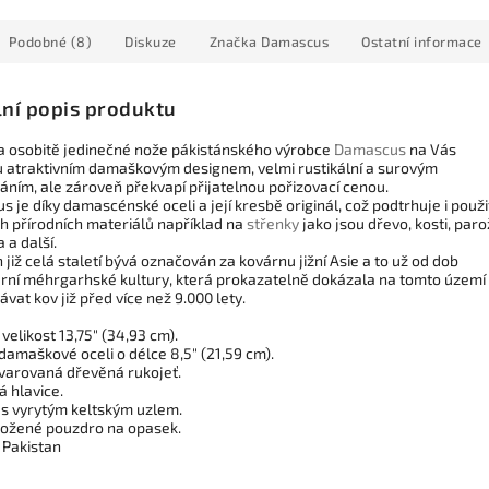
Podobné (8)
Diskuze
Značka
Damascus
Ostatní informace
lní popis produktu
a osobitě jedinečné nože pákistánského výrobce
Damascus
na Vás
 atraktivním damaškovým designem, velmi rustikální a surovým
áním, ale zároveň překvapí přijatelnou pořizovací cenou.
s je díky damascénské oceli a její kresbě originál, což podtrhuje i použi
ch přírodních materiálů například na
střenky
jako jsou dřevo, kosti, parož
 a další.
 již celá staletí bývá označován za kovárnu jižní Asie a to už od dob
rní méhrgarhské kultury, která prokazatelně dokázala na tomto území
vat kov již před více než 9.000 lety.
velikost 13,75" (34,93 cm).
damaškové oceli o délce 8,5" (21,59 cm).
varovaná dřevěná rukojeť.
 hlavice.
 s vyrytým keltským uzlem.
ožené pouzdro na opasek.
 Pakistan