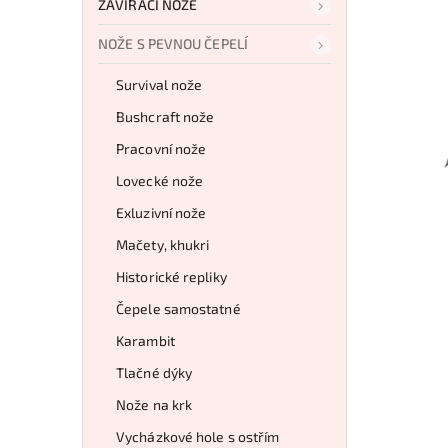
ZAVÍRACÍ NOŽE
NOŽE S PEVNOU ČEPELÍ
Survival nože
Bushcraft nože
Pracovní nože
Lovecké nože
Exluzivní nože
Mačety, khukri
Historické repliky
Čepele samostatné
Karambit
Tlačné dýky
Nože na krk
Vycházkové hole s ostřím