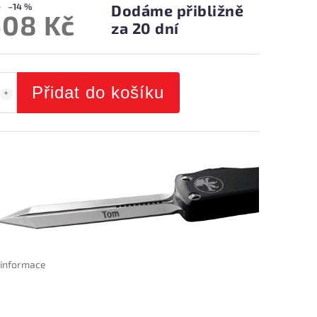
–14 %
Dodáme přibližně
508 Kč
za 20 dní
Přidat do košíku
í informace