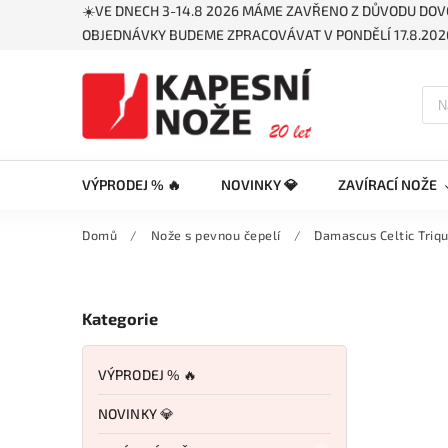
☀️VE DNECH 3-14.8 2026 MÁME ZAVŘENO Z DŮVODU DOV
OBJEDNÁVKY BUDEME ZPRACOVÁVAT V PONDĚLÍ 17.8.2026
VÝPRODEJ % 🔥
NOVINKY 💎
ZAVÍRACÍ NOŽE
Domů
/
Nože s pevnou čepelí
/
Damascus Celtic Triq
Kategorie
VÝPRODEJ % 🔥
NOVINKY 💎