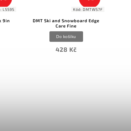
d:
DMTWS7F
Kód:
DMTDFPLUS
oard Edge
DMT Dia-Flat Plus Lapping
Plate 120
Do košíku
6 684 Kč