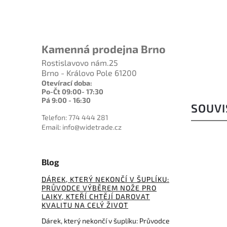
Do košíku
1 709 Kč
Kamenná prodejna Brno
Rostislavovo nám.25
Brno - Královo Pole 61200
Otevírací doba:
Po-Čt 09:00- 17:30
Pá 9:00 - 16:30
SOUVI
Telefon: 774 444 281
Email: info@widetrade.cz
Blog
DÁREK, KTERÝ NEKONČÍ V ŠUPLÍKU:
PRŮVODCE VÝBĚREM NOŽE PRO
LAIKY, KTEŘÍ CHTĚJÍ DAROVAT
KVALITU NA CELÝ ŽIVOT
Dárek, který nekončí v šuplíku: Průvodce
479 Kč
3 703 Kč
–20 %
–6 %