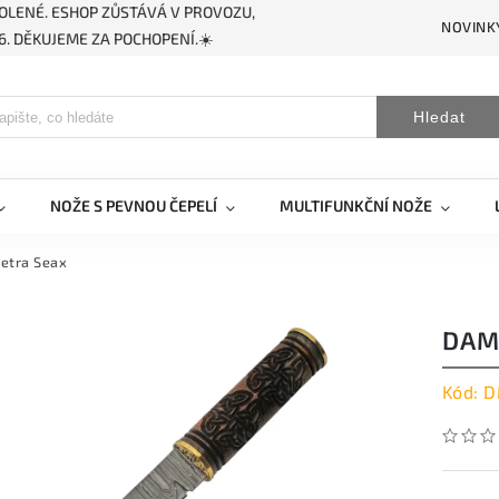
OLENÉ. ESHOP ZŮSTÁVÁ V PROVOZU,
NOVINK
. DĚKUJEME ZA POCHOPENÍ.☀️
Hledat
NOŽE S PEVNOU ČEPELÍ
MULTIFUNKČNÍ NOŽE
uetra Seax
DAM
Kód:
D