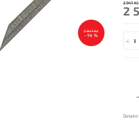
2 947 Kč
2 
2 947 Kč
–14 %
Detailn