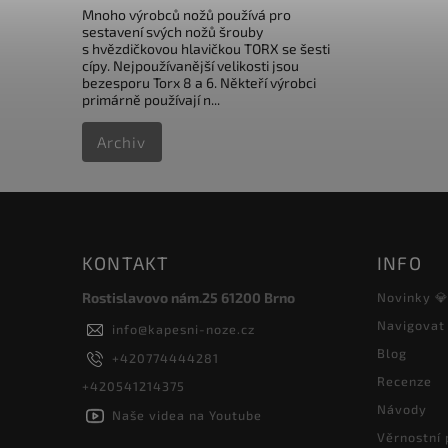
Mnoho výrobců nožů používá pro
sestavení svých nožů šrouby
s hvězdičkovou hlavičkou TORX se šesti
cípy. Nejpoužívanější velikosti jsou
bezesporu Torx 8 a 6. Někteří výrobci
primárně používají n...
Archiv
KONTAKT
INFO
Rostislavovo nám.25 61200 Brno
Novinky 
Navigovat
info
@
kapesni-noze.cz
Blog
+420774444281
Recenze
+420541214375
Návody
Naše videa na Youtube
Věrnostní