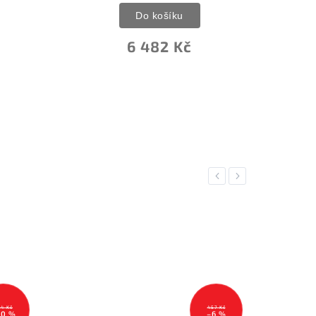
Do košíku
7 505 Kč
Previous
Next
457 Kč
7 131 Kč
–6 %
–6 %