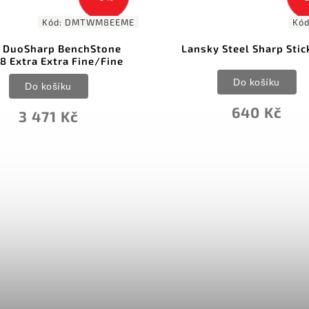
Kód:
LSS9S
Kó
Lansky Steel Sharp Stick 9in
DMT Ski and Snowb
Care Fine
Do košíku
Do košíku
640 Kč
428 Kč