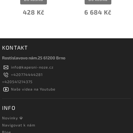
428 Kč
6 684 Kč
KONTAKT
Rostislavovo nám.25 61200 Brno
info
@
kapesni-noze.cz
+420774444281
+420541214375
Naše videa na Youtube
INFO
Novinky 💎
Navigovat k nám
Blog