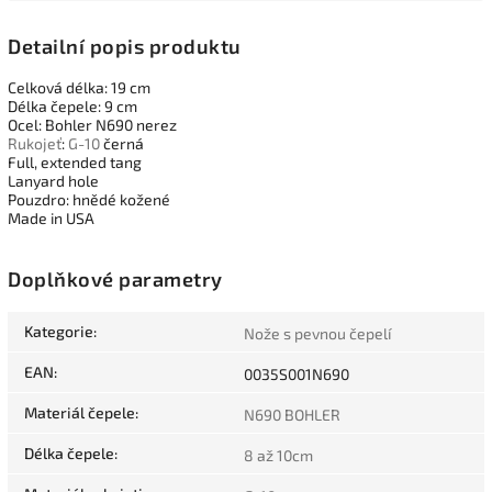
Detailní popis produktu
Celková délka: 19 cm
Délka čepele: 9 cm
Ocel: Bohler N690 nerez
Rukojeť
:
G-10
černá
Full, extended tang
Lanyard hole
Pouzdro: hnědé kožené
Made in USA
Doplňkové parametry
Kategorie
:
Nože s pevnou čepelí
EAN
:
0035S001N690
Materiál čepele
:
N690 BOHLER
Délka čepele
:
8 až 10cm