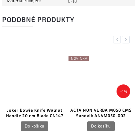
Materiál rukojeti
:
G-10
PODOBNÉ PRODUKTY
Previous
Next
NOVINKA
–4 %
Joker Bowie Knife Walnut
ACTA NON VERBA M050 CMS
Handle 20 cm Blade CN147
Sandvik ANVM050-002
Do košíku
Do košíku