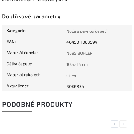
Doplňkové parametry
Kategorie
:
Nože s pevnou čepelí
EAN
:
4045011083594
Materiál čepele
:
N695 BOHLER
Délka čepele
:
10 až 15 cm
Materiál rukojeti
:
dřevo
Aktualizace
:
BOKER24
PODOBNÉ PRODUKTY
Previous
Next