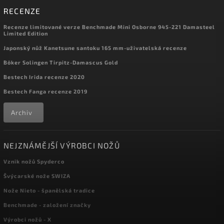
RECENZE
Recenze limitované verze Benchmade Mini Osborne 945-221 Damasteel
Limited Edition
Japonský nůž Kanetsune santoku 165 mm-uživatelská recenze
Böker Solingen Tirpitz-Damascus Gold
Bestech Irida recenze 2020
Bestech Fanga recenze 2019
Archiv
NEJZNÁMĚJŠÍ VÝROBCI NOŽŮ
Vznik nožů Spyderco
Švýcarské nože SWIZA
Nože Nieto - španělská tradice
Benchmade - založení značky
Výrobci nožů - X