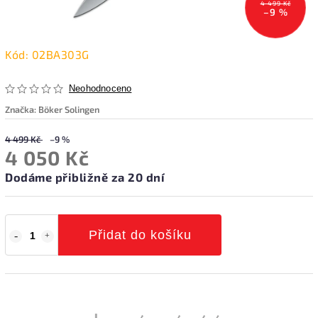
4 499 Kč
–9 %
Kód:
02BA303G
Neohodnoceno
Značka:
Böker Solingen
4 499 Kč
–9 %
4 050 Kč
Dodáme přibližně za 20 dní
Přidat do košíku