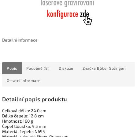
Detailní informace
Popis
Podobné (8)
Diskuze
Značka
Böker Solingen
Ostatní informace
Detailní popis produktu
Celková délka: 24.0 cm
Délka čepele: 12.8 cm
Hmotnost: 160 g
Čepel tloušťka: 4.5 mm
Materiál čepele: N695
Materiál
rukojeti
: Ebony Guayacan