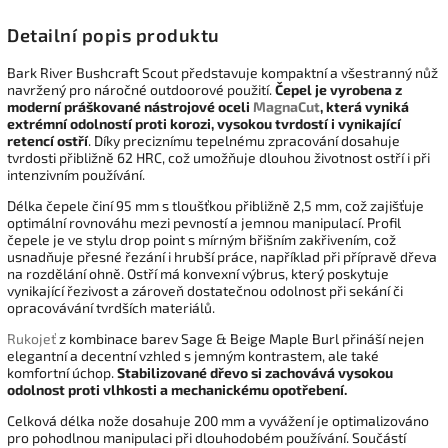
Detailní popis produktu
Bark River Bushcraft Scout představuje kompaktní a všestranný nůž
navržený pro náročné outdoorové použití.
Čepel je vyrobena z
moderní práškované nástrojové oceli
MagnaCut
, která vyniká
extrémní odolností proti korozi, vysokou tvrdostí i vynikající
retencí ostří
. Díky preciznímu tepelnému zpracování dosahuje
tvrdosti přibližně 62 HRC, což umožňuje dlouhou životnost ostří i při
intenzivním používání.
Délka čepele činí 95 mm s tloušťkou přibližně 2,5 mm, což zajišťuje
optimální rovnováhu mezi pevností a jemnou manipulací. Profil
čepele je ve stylu drop point s mírným břišním zakřivením, což
usnadňuje přesné řezání i hrubší práce, například při přípravě dřeva
na rozdělání ohně. Ostří má konvexní výbrus, který poskytuje
vynikající řezivost a zároveň dostatečnou odolnost při sekání či
opracovávání tvrdších materiálů.
Rukojeť
z kombinace barev Sage & Beige Maple Burl přináší nejen
elegantní a decentní vzhled s jemným kontrastem, ale také
komfortní úchop.
Stabilizované dřevo si zachovává vysokou
odolnost proti vlhkosti a mechanickému opotřebení.
Celková délka nože dosahuje 200 mm a vyvážení je optimalizováno
pro pohodlnou manipulaci při dlouhodobém používání. Součástí