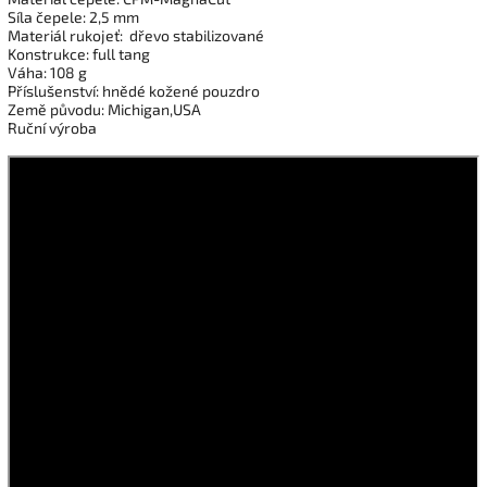
Síla čepele: 2,5 mm
Materiál rukojeť: dřevo stabilizované
Konstrukce: full tang
Váha: 108 g
Příslušenství: hnědé kožené pouzdro
Země původu:
Michigan,
USA
Ruční výroba