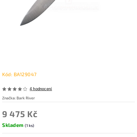
Kód:
BA129047
4 hodnocení
Značka:
Bark River
9 475 Kč
Skladem
(1 ks)