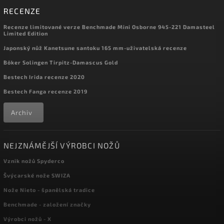
RECENZE
Recenze limitované verze Benchmade Mini Osborne 945-221 Damasteel
Limited Edition
Japonský nůž Kanetsune santoku 165 mm-uživatelská recenze
Böker Solingen Tirpitz-Damascus Gold
Bestech Irida recenze 2020
Bestech Fanga recenze 2019
Archiv
NEJZNÁMĚJŠÍ VÝROBCI NOŽŮ
Vznik nožů Spyderco
Švýcarské nože SWIZA
Nože Nieto - španělská tradice
Benchmade - založení značky
Výrobci nožů - X