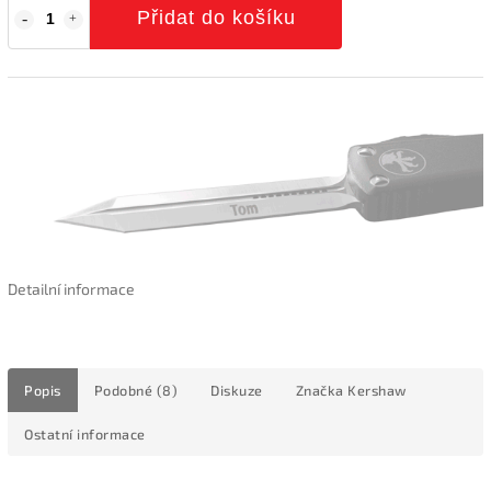
Přidat do košíku
Detailní informace
Popis
Podobné (8)
Diskuze
Značka
Kershaw
Ostatní informace