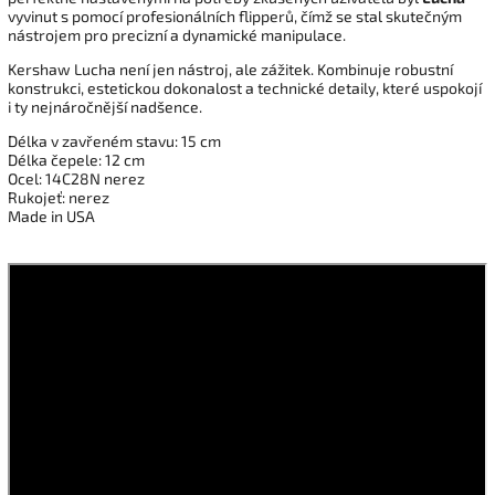
vyvinut s pomocí profesionálních flipperů, čímž se stal skutečným
nástrojem pro precizní a dynamické manipulace.
Kershaw Lucha není jen nástroj, ale zážitek. Kombinuje robustní
konstrukci, estetickou dokonalost a technické detaily, které uspokojí
i ty nejnáročnější nadšence.
Délka v zavřeném stavu: 15 cm
Délka čepele: 12 cm
Ocel: 14C28N nerez
Rukojeť: nerez
Made in USA