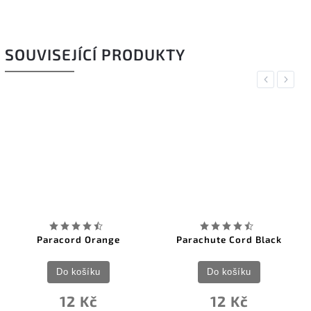
SOUVISEJÍCÍ PRODUKTY
Previous
Next
ord Orange
Parachute Cord Black
Paracord 
 košíku
Do košíku
Do k
2 Kč
12 Kč
12