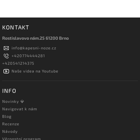
KONTAKT
Rostislavovo nám.25 61200 Brno
info
@
kapesni-noze.cz
+420774444281
+420541214375
Naše videa na Youtube
INFO
Novinky 💎
Navigovat k nám
Blog
Recenze
Návody
Věrnostní program