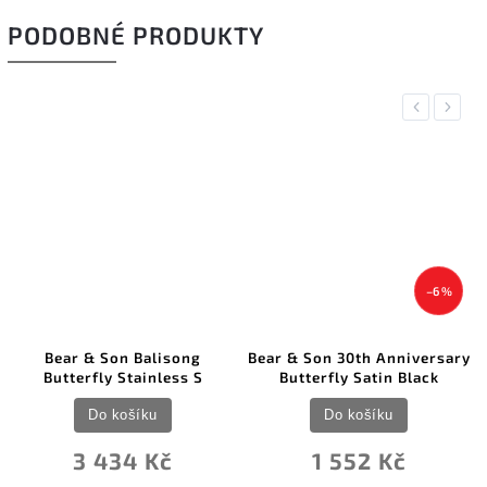
PODOBNÉ PRODUKTY
Previous
Next
–6 %
alisong
Bear & Son 30th Anniversary
Bear & Son Butterfl
inless S
Butterfly Satin Black
Do košíku
ku
Do košíku
1 916 K
Kč
1 552 Kč