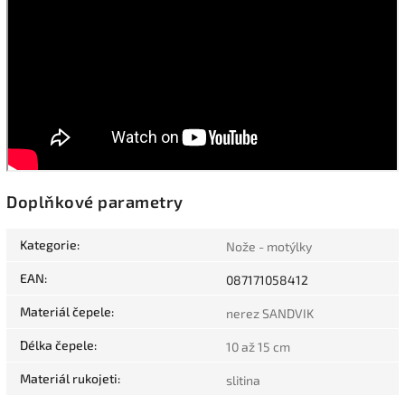
Doplňkové parametry
Kategorie
:
Nože - motýlky
EAN
:
087171058412
Materiál čepele
:
nerez SANDVIK
Délka čepele
:
10 až 15 cm
Materiál rukojeti
:
slitina