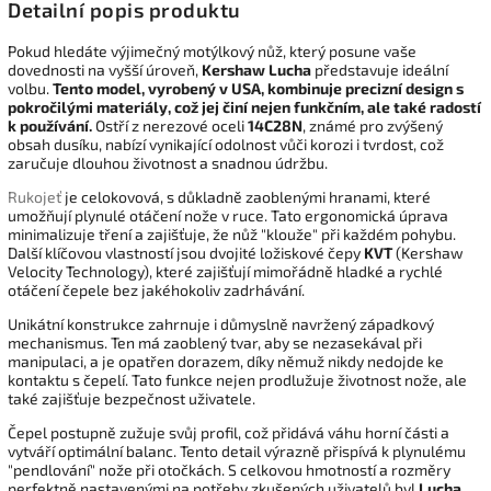
Detailní popis produktu
Pokud hledáte výjimečný motýlkový nůž, který posune vaše
dovednosti na vyšší úroveň,
Kershaw Lucha
představuje ideální
volbu.
Tento model, vyrobený v USA, kombinuje precizní design s
pokročilými materiály, což jej činí nejen funkčním, ale také radostí
k používání.
Ostří z nerezové oceli
14C28N
, známé pro zvýšený
obsah dusíku, nabízí vynikající odolnost vůči korozi i tvrdost, což
zaručuje dlouhou životnost a snadnou údržbu.
Rukojeť
je celokovová, s důkladně zaoblenými hranami, které
umožňují plynulé otáčení nože v ruce. Tato ergonomická úprava
minimalizuje tření a zajišťuje, že nůž "klouže" při každém pohybu.
Další klíčovou vlastností jsou dvojité ložiskové čepy
KVT
(Kershaw
Velocity Technology), které zajišťují mimořádně hladké a rychlé
otáčení čepele bez jakéhokoliv zadrhávání.
Unikátní konstrukce zahrnuje i důmyslně navržený západkový
mechanismus. Ten má zaoblený tvar, aby se nezasekával při
manipulaci, a je opatřen dorazem, díky němuž nikdy nedojde ke
kontaktu s čepelí. Tato funkce nejen prodlužuje životnost nože, ale
také zajišťuje bezpečnost uživatele.
Čepel postupně zužuje svůj profil, což přidává váhu horní části a
vytváří optimální balanc. Tento detail výrazně přispívá k plynulému
"pendlování" nože při otočkách. S celkovou hmotností a rozměry
perfektně nastavenými na potřeby zkušených uživatelů byl
Lucha