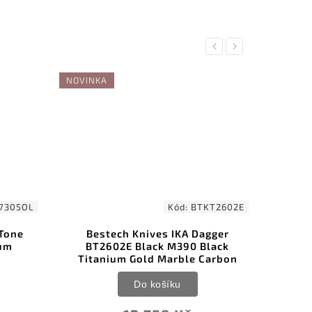
Previous
Next
NOVINKA
7305OL
Kód:
BTKT2602E
Tone
Bestech Knives IKA Dagger
Ke
um
BT2602E Black M390 Black
St
Titanium Gold Marble Carbon
Do košíku