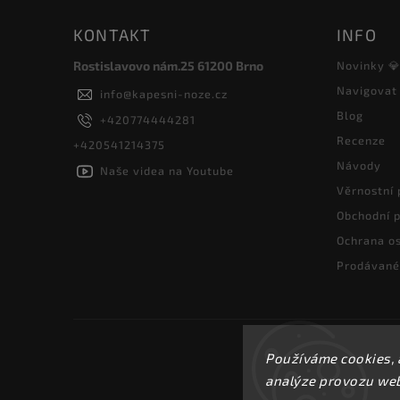
KONTAKT
INFO
Rostislavovo nám.25 61200 Brno
Novinky 
Navigovat
info
@
kapesni-noze.cz
Blog
+420774444281
Recenze
+420541214375
Návody
Naše videa na Youtube
Věrnostní
Obchodní 
Ochrana os
Prodávané
Používáme cookies, 
analýze provozu webu