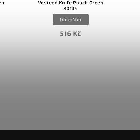
ro
Vosteed Knife Pouch Green
X0134
Do košíku
516 Kč