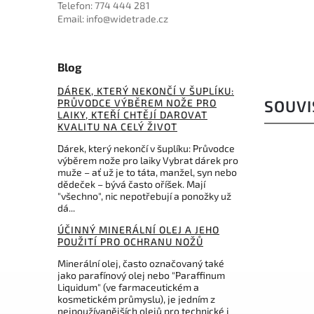
Telefon: 774 444 281
Email: info@widetrade.cz
Blog
DÁREK, KTERÝ NEKONČÍ V ŠUPLÍKU:
PRŮVODCE VÝBĚREM NOŽE PRO
SOUVI
LAIKY, KTEŘÍ CHTĚJÍ DAROVAT
KVALITU NA CELÝ ŽIVOT
Dárek, který nekončí v šuplíku: Průvodce
výběrem nože pro laiky Vybrat dárek pro
muže – ať už je to táta, manžel, syn nebo
dědeček – bývá často oříšek. Mají
"všechno", nic nepotřebují a ponožky už
dá...
ÚČINNÝ MINERÁLNÍ OLEJ A JEHO
POUŽITÍ PRO OCHRANU NOŽŮ
Minerální olej, často označovaný také
jako parafínový olej nebo "Paraffinum
Liquidum" (ve farmaceutickém a
Kód:
PA3326BR
kosmetickém průmyslu), je jedním z
nejpoužívanějších olejů pro technické i