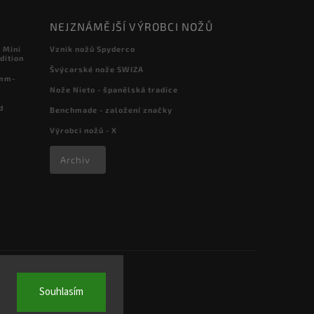
NEJZNÁMĚJŠÍ VÝROBCI NOŽŮ
 Mini
Vznik nožů Spyderco
dition
Švýcarské nože SWIZA
 mm-
Nože Nieto - španělská tradice
d
Benchmade - založení značky
Výrobci nožů - X
Archiv
Souhlasím