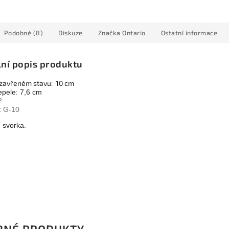
Podobné (8)
Diskuze
Značka
Ontario
Ostatní informace
lní popis produktu
 zavřeném stavu: 10 cm
epele: 7,6 cm
2
:
G-10
 svorka.