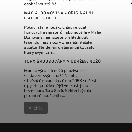
Pakistan Brown Leather
L
osobní použití. Ač...
MAFIA: DOMOVINA - ORIGINÁLNÍ
Do košíku
ITALSKÉ STILETTO
Pokud jste fanoušky chladné oceli,
398 Kč
filmových gangsterů nebo nové hry Mafia:
Domovina, nemůžete přehlédnout
legendu mezi noži – originální italská
stiletta. Nejde jen o elegantní kousek,
který svým vzh...
TORX ŠROUBOVÁKY A ÚDRŽBA NOŽŮ
Mnoho výrobců nožů používá pro
sestavení svých nožů šrouby
s hvězdičkovou hlavičkou TORX se šesti
cípy. Nejpoužívanější velikosti jsou
bezesporu Torx 8 a 6. Někteří výrobci
primárně používají n...
Archiv