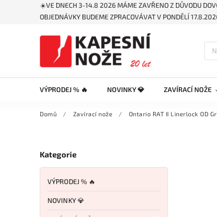
☀️VE DNECH 3-14.8 2026 MÁME ZAVŘENO Z DŮVODU DOV
OBJEDNÁVKY BUDEME ZPRACOVÁVAT V PONDĚLÍ 17.8.2026
VÝPRODEJ % 🔥
NOVINKY 💎
ZAVÍRACÍ NOŽE
Domů
/
Zavírací nože
/
Ontario RAT II Linerlock OD
Kategorie
VÝPRODEJ % 🔥
NOVINKY 💎