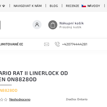
Y 💎
NAVIGOVAT K NÁM
BLOG
RECENZE
NÁVODY
Nákupní košík
Prázdný košík
LIMITOVANÉ EDICE
BROUSKY, BRUSKY, OCÍLKY
+420774444281
DOPLŇKY
RIO RAT II LINERLOCK OD
EN ON8828OD
N8828OD
Značka:
Ontario
Neohodnoceno