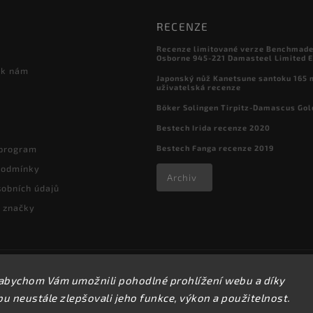
RECENZE
Recenze limitované verze Benchmade

Osborne 945-221 Damasteel Limited E
 k nám
Japonský nůž Kanetsune santoku 165
uživatelská recenze
Böker Solingen Tirpitz-Damascus Gol
Bestech Irida recenze 2020
Bestech Fanga recenze 2019
 program
podmínky
Archiv
obních údajů
 značky
Copyright 2026
kapesni-noze.cz
. Všechna práva vyhrazena.
abychom Vám umožnili pohodlné prohlížení webu a díky
Upravit nastavení cookies
 neustále zlepšovali jeho funkce, výkon a použitelnost.