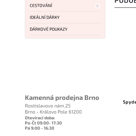
PODO
CESTOVÁNÍ
IDEÁLNÍ DÁRKY
DÁRKOVÉ POUKAZY
Kód:
BTKG02A
Kamenná prodejna Brno
Zavírací nůž Bestech Knives
Spyde
Rostislavovo nám.25
Grampus G10 Black KG02A
Brno - Královo Pole 61200
Otevírací doba:
Do košíku
Po-Čt 09:00- 17:30
Pá 9:00 - 16:30
1 491 Kč