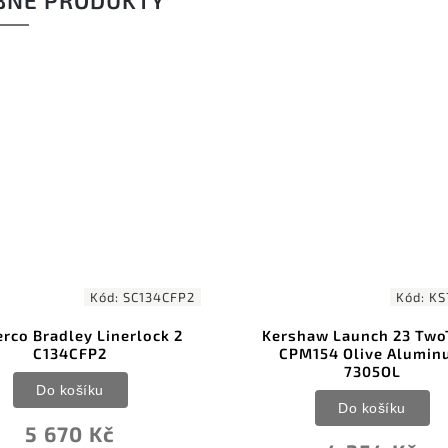
BNÉ PRODUKTY
Kód:
SC134CFP2
Kód:
KS
rco Bradley Linerlock 2
Kershaw Launch 23 Two
C134CFP2
CPM154 Olive Alumin
7305OL
Do košíku
Do košíku
5 670 Kč