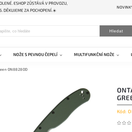
OLENÉ. ESHOP ZŮSTÁVÁ V PROVOZU,
NOVINK
. DĚKUJEME ZA POCHOPENÍ.☀️
Hledat
NOŽE S PEVNOU ČEPELÍ
MULTIFUNKČNÍ NOŽE
 Green ON8828OD
ONTA
GRE
Kód:
O