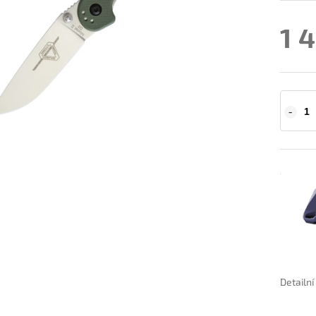
1 
Detailn