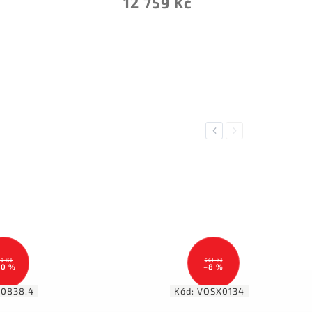
12 759 Kč
Previous
Next
9 Kč
561 Kč
30 %
–8 %
.0838.4
Kód:
VOSX0134