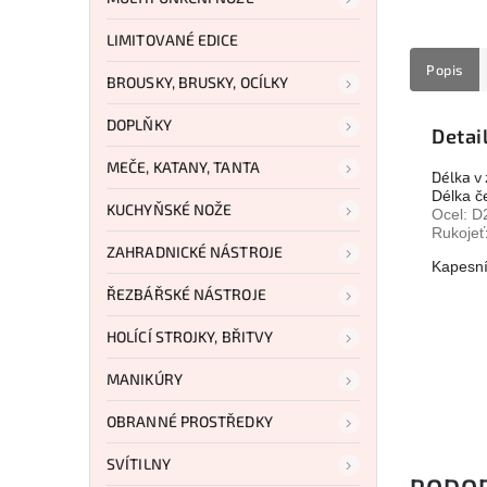
LIMITOVANÉ EDICE
Popis
BROUSKY, BRUSKY, OCÍLKY
DOPLŇKY
Detai
MEČE, KATANY, TANTA
Délka v
Délka č
KUCHYŇSKÉ NOŽE
Ocel: D
Rukojeť
ZAHRADNICKÉ NÁSTROJE
Kapesní
ŘEZBÁŘSKÉ NÁSTROJE
HOLÍCÍ STROJKY, BŘITVY
MANIKÚRY
OBRANNÉ PROSTŘEDKY
SVÍTILNY