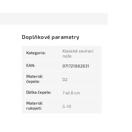
Doplňkové parametry
Klasické zavírací
Kategorie
:
nože
EAN
:
071721882831
Materiál
D2
čepele
:
Délka čepele
:
7 až 8 cm
Materiál
G-10
rukojeti
: