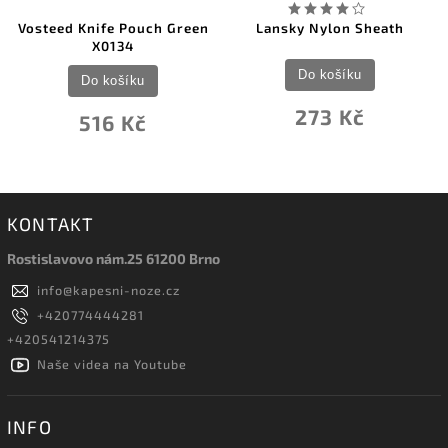
Vosteed Knife Pouch Green
Lansky Nylon Sheath
X0134
Do košíku
Do košíku
273 Kč
516 Kč
KONTAKT
Rostislavovo nám.25 61200 Brno
info
@
kapesni-noze.cz
+420774444281
+420541214375
Naše videa na Youtube
INFO