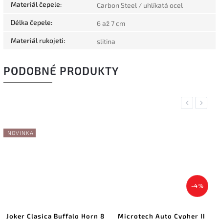
Materiál čepele
:
Carbon Steel / uhlíkatá ocel
Délka čepele
:
6 až 7 cm
Materiál rukojeti
:
slitina
PODOBNÉ PRODUKTY
Previous
Next
NOVINKA
–4 %
Joker Clasica Buffalo Horn 8
Microtech Auto Cypher II