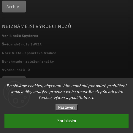
Archiv
NEJZNÁMĚJŠÍ VÝROBCI NOŽŮ
Vznik nožů Spyderco
Švýcarské nože SWIZA
Nože Nieto - španělská tradice
Benchmade - založení značky
Výrobci nožů - X
Archiv
Používáme cookies, abychom Vám umožnili pohodlné prohlížení
webu a díky analýze provozu webu neustále zlepšovali jeho
funkce, výkon a použitelnost.
☀️Ve dnech 3-14.8 2026 máme zavřeno z důvodu
Copyright 2026
kapesni-noze.cz
. Všechna práva vyhrazena.
DOVOLENÉ. Eshop zůstává v provozu, objednávky
Nastavení
Upravit nastavení cookies
budeme zpracovávat v pondělí 17.8.2026. Děkujeme za
pochopení.☀️
Souhlasím