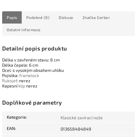
Popis
Podobné (8)
Diskuze
Značka
Gerber
Ostatní informace
Detailní popis produktu
Délka v zavřeném stavu: 8 cm
Délka čepele: 6 cm
Ocel: s vysokým obsahem uhlíku
Pojistka:
framelock
Rukojeť
: nerez
Kapesní
klip
nerez
Doplňkové parametry
Kategorie
:
Klasické zavírací nože
EAN
:
013658484849