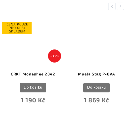
Previous
Next
CENA POUZE
PRO KUSY
SKLADEM
–33 %
CRKT Monashee 2842
Muela Stag P-8VA
Do košíku
Do košíku
1 190 Kč
1 869 Kč