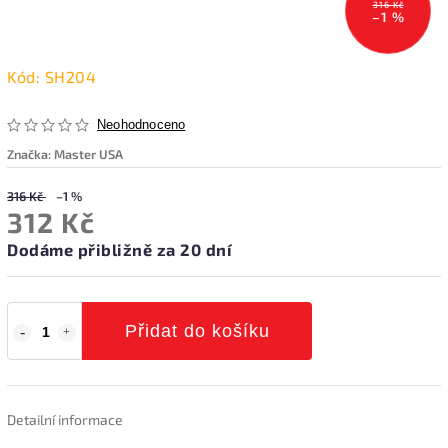
316 Kč
–1 %
Kód:
SH204
Neohodnoceno
Značka:
Master USA
316 Kč
–1 %
312 Kč
Dodáme přibližně za 20 dní
Přidat do košíku
Detailní informace