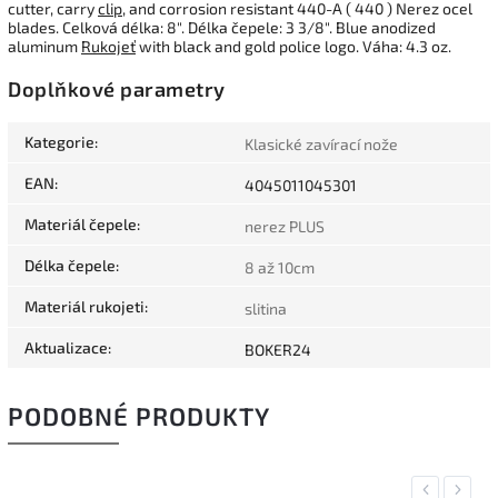
cutter, carry
clip
, and corrosion resistant 440-A ( 440 ) Nerez ocel
blades. Celková délka: 8". Délka čepele: 3 3/8". Blue anodized
aluminum
Rukojeť
with black and gold police logo. Váha: 4.3 oz.
Doplňkové parametry
Kategorie
:
Klasické zavírací nože
EAN
:
4045011045301
Materiál čepele
:
nerez PLUS
Délka čepele
:
8 až 10cm
Materiál rukojeti
:
slitina
Aktualizace
:
BOKER24
PODOBNÉ PRODUKTY
Previous
Next