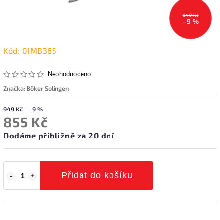
949 Kč
–9 %
Kód:
01MB365
Neohodnoceno
Značka:
Böker Solingen
949 Kč
–9 %
855 Kč
Dodáme přibližně za 20 dní
Přidat do košíku