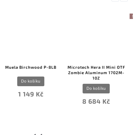
NOVINKA
–5 %
Microtech Hera II Mini OTF
ACTA NON VERBA A400
Zombie Aluminum 1702M-
Coyote ANVA400-002
10Z
Do košíku
Do košíku
4 940 Kč
8 684 Kč