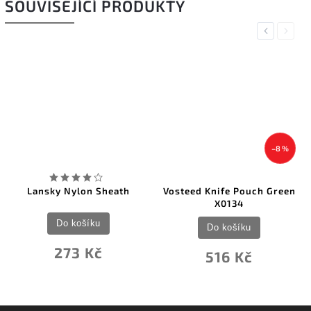
SOUVISEJÍCÍ PRODUKTY
Previous
Next
–8 %
–30 %
Vosteed Knife Pouch Green
Victorinox pouzdro pro
X0134
HUNTER PRO
Do košíku
Do košíku
516 Kč
416 Kč