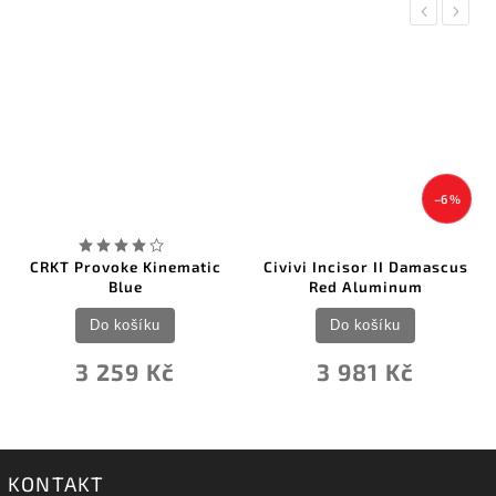
Previous
Next
–6 %
CRKT Provoke Kinematic
Civivi Incisor II Damascus
Blue
Red Aluminum
Do košíku
Do košíku
3 259 Kč
3 981 Kč
KONTAKT