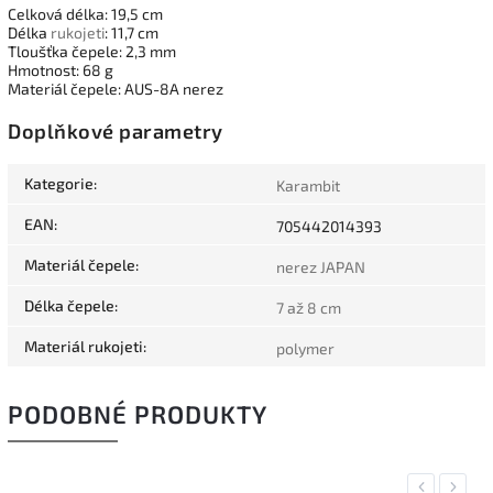
Celková délka: 19,5 cm
Délka
rukojeti
: 11,7 cm
Tloušťka čepele: 2,3 mm
Hmotnost: 68 g
Materiál čepele: AUS-8A nerez
Doplňkové parametry
Kategorie
:
Karambit
EAN
:
705442014393
Materiál čepele
:
nerez JAPAN
Délka čepele
:
7 až 8 cm
Materiál rukojeti
:
polymer
PODOBNÉ PRODUKTY
Previous
Next