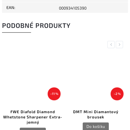
EAN
:
000934105390
PODOBNÉ PRODUKTY
Previous
Next
–11 %
–2 %
FWE Diafold Diamond
DMT Mini Diamantový
Whetstone Sharpener Extra-
brousek
jemný
Do košíku