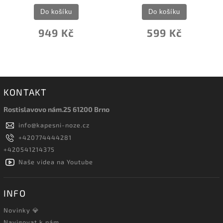
Do košíku
Do košíku
949 Kč
599 Kč
KONTAKT
Rostislavovo nám.25 61200 Brno
info
@
kapesni-noze.cz
+420774444281
+420541214375
Naše videa na Youtube
INFO
Novinky 💎
Navigovat k nám