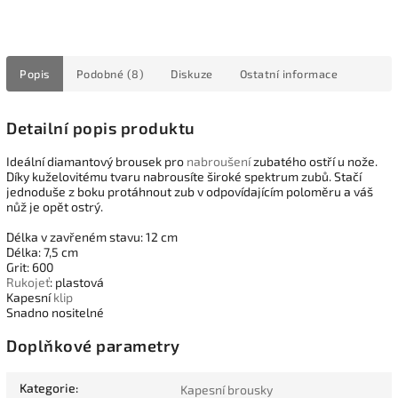
Popis
Podobné (8)
Diskuze
Ostatní informace
Detailní popis produktu
Ideální diamantový brousek pro
nabroušení
zubatého ostří u nože.
Díky kuželovitému tvaru nabrousíte široké spektrum zubů. Stačí
jednoduše z boku protáhnout zub v odpovídajícím poloměru a váš
nůž je opět ostrý.
Délka v zavřeném stavu: 12 cm
Délka: 7,5 cm
Grit: 600
Rukojeť
: plastová
Kapesní
klip
Snadno nositelné
Doplňkové parametry
Kategorie
:
Kapesní brousky