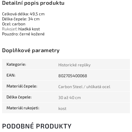
Detailní popis produktu
Celková délka: 49,5 cm
Délka čepele: 34 cm
Ocel: carbon
Rukojeť
: hladká kost
Pouzdro: černé kožené
Doplňkové parametry
Kategorie
:
Historické repliky
EAN
:
802705400068
Materiál čepele
:
Carbon Steel / uhlíkatá ocel
Délka čepele
:
30 až 40 cm
Materiál rukojeti
:
kost
PODOBNÉ PRODUKTY