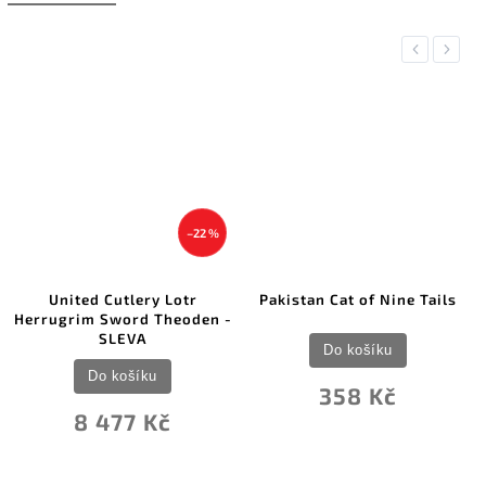
Previous
Next
–22 %
United Cutlery Lotr
Pakistan Cat of Nine Tails
Herrugrim Sword Theoden -
SLEVA
Do košíku
Do košíku
358 Kč
8 477 Kč