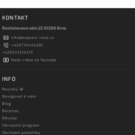
KONTAKT
Rostislavovo nám.25 61200 Brno
info
@
kapesni-noze.cz
+420774444281
+420541214375
Naše videa na Youtube
INFO
Novinky 💎
Navigovat k nám
Blog
Recenze
Návody
Věrnostní program
Obchodní podmínky