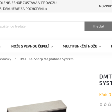
OLENÉ. ESHOP ZŮSTÁVÁ V PROVOZU,
NOVINK
. DĚKUJEME ZA POCHOPENÍ.☀️
Hledat
NOŽE S PEVNOU ČEPELÍ
MULTIFUNKČNÍ NOŽE
brousky
/
DMT Dia-Sharp Magnabase System
DMT
SYS
Kód:
D