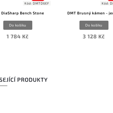
Kód:
DMTD6EF
Kód:
D
 DiaSharp Bench Stone
DMT Brusný kámen - j
Do košíku
Do košíku
1 784 Kč
3 128 Kč
SEJÍCÍ PRODUKTY