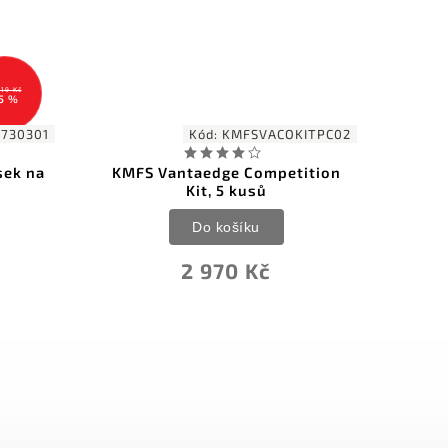
619 Kč
5 %
9730301
Kód:
KMFSVACOKITPC02
sek na
KMFS Vantaedge Competition
Tai
Kit, 5 kusů
Do košíku
2 970 Kč