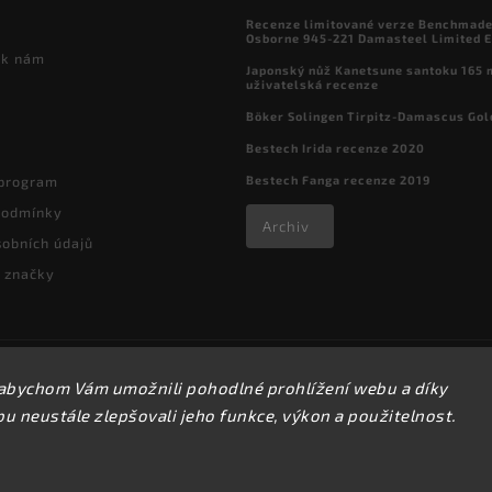
Recenze limitované verze Benchmade

Osborne 945-221 Damasteel Limited E
 k nám
Japonský nůž Kanetsune santoku 165
uživatelská recenze
Böker Solingen Tirpitz-Damascus Gol
Bestech Irida recenze 2020
Bestech Fanga recenze 2019
 program
podmínky
Archiv
obních údajů
 značky
Copyright 2026
kapesni-noze.cz
. Všechna práva vyhrazena.
abychom Vám umožnili pohodlné prohlížení webu a díky
Upravit nastavení cookies
 neustále zlepšovali jeho funkce, výkon a použitelnost.