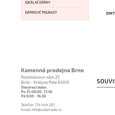
IDEÁLNÍ DÁRKY
Kód:
DMTMAGKIT4
DÁRKOVÉ POUKAZY
DMT Dia-Fold Magna-Guide Kit
DMT
Do košíku
2 289 Kč
Kamenná prodejna Brno
Rostislavovo nám.25
SOUVI
Brno - Královo Pole 61200
Otevírací doba:
Po-Čt 09:00- 17:30
Pá 9:00 - 16:30
Telefon: 774 444 281
Email: info@widetrade.cz