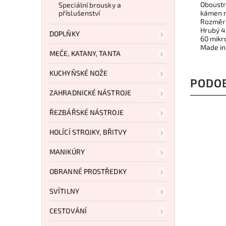
Oboust
Speciální brousky a
příslušenství
kámen n
Rozměr:
Hrubý 4
DOPLŇKY
60 mikr
Made in
MEČE, KATANY, TANTA
KUCHYŇSKÉ NOŽE
PODO
ZAHRADNICKÉ NÁSTROJE
ŘEZBÁŘSKÉ NÁSTROJE
HOLÍCÍ STROJKY, BŘITVY
MANIKÚRY
OBRANNÉ PROSTŘEDKY
SVÍTILNY
CESTOVÁNÍ
2 789 Kč
–17 %