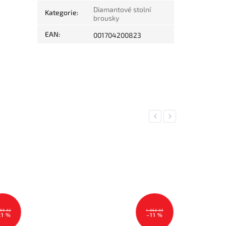
Diamantové stolní
Kategorie
:
brousky
EAN
:
001704200823
Previous
Next
990 Kč
1 062 Kč
21 %
–11 %