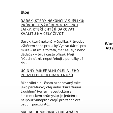
Blog
DÁREK, KTERÝ NEKONČÍ V ŠUPLÍKU:
PRŮVODCE VÝBĚREM NOŽE PRO
LAIKY, KTEŘÍ CHTĚJÍ DAROVAT
KVALITU NA CELÝ ŽIVOT
Kód:
KMFSDISPROPA02
Dárek, který nekončí v šuplíku: Průvodce
KMFS diamantové brousky
Wor
výběrem nože pro laiky Vybrat dárek pro
hrubé RIVAL, 2 kusy
Att
muže – ať už je to táta, manžel, syn nebo
dědeček – bývá často oříšek. Mají
Do košíku
"všechno", nic nepotřebují a ponožky už
dá...
499 Kč
ÚČINNÝ MINERÁLNÍ OLEJ A JEHO
POUŽITÍ PRO OCHRANU NOŽŮ
Minerální olej, často označovaný také
jako parafínový olej nebo "Paraffinum
Liquidum" (ve farmaceutickém a
kosmetickém průmyslu), je jedním z
nejpoužívanějších olejů pro technické i
osobní použití. Ač...
MAFIA: DOMOVINA - ORIGINÁLNÍ