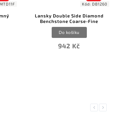
MTD11F
Kód:
DB1260
emný
Lansky Double Side Diamond
D
Benchstone Coarse-Fine
Do košíku
942 Kč
Previous
Next