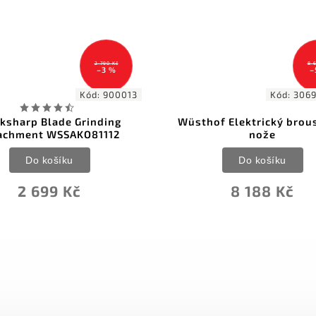
2 790 Kč
8 
–3 %
–
Kód:
900013
Kód:
306
ksharp Blade Grinding
Wüsthof Elektrický brou
achment WSSAKO81112
nože
Do košíku
Do košíku
2 699 Kč
8 188 Kč