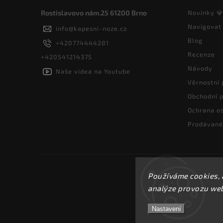
Rostislavovo nám.25 61200 Brno
Novinky 
Navigovat
info
@
kapesni-noze.cz
Blog
+420774444281
Recenze
+420541214375
Návody
Naše videa na Youtube
Věrnostní
Obchodní 
Ochrana os
Prodávané
Používáme cookies, 
analýze provozu webu
Nastavení