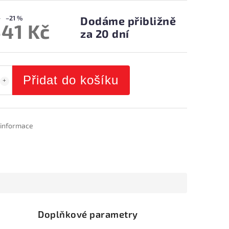
–21 %
Dodáme přibližně
541 Kč
za 20 dní
Přidat do košíku
í informace
Doplňkové parametry