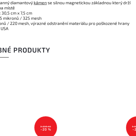
ranný diamantový
kámen
se silnou magnetickou základnou který drží
a místě
 30,5 cm x 7,5 cm
5 mikronů / 325 mesh
onů / 220 mesh, výrazné odstranění materiálu pro poškozené hrany
 USA
BNÉ PRODUKTY
2 230 Kč
3 
–20 %
–