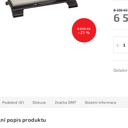
8 335 Kč
6 
8 335 Kč
–21 %
Detailn
Podobné (8)
Diskuze
Značka
DMT
Ostatní informace
lní popis produktu