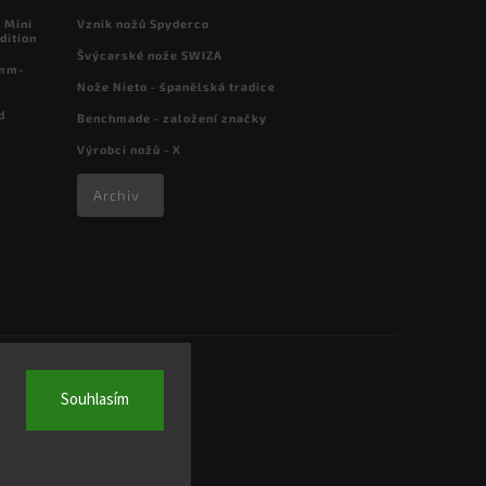
 Mini
Vznik nožů Spyderco
dition
Švýcarské nože SWIZA
 mm-
Nože Nieto - španělská tradice
d
Benchmade - založení značky
Výrobci nožů - X
Archiv
Souhlasím