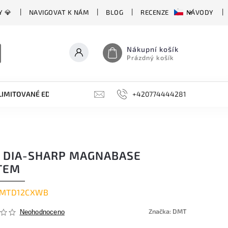
Y 💎
NAVIGOVAT K NÁM
BLOG
RECENZE
NÁVODY
Nákupní košík
Prázdný košík
LIMITOVANÉ EDICE
BROUSKY, BRUSKY, OCÍLKY
+420774444281
DOPLŇKY
 DIA-SHARP MAGNABASE
TEM
MTD12CXWB
Značka:
DMT
Neohodnoceno