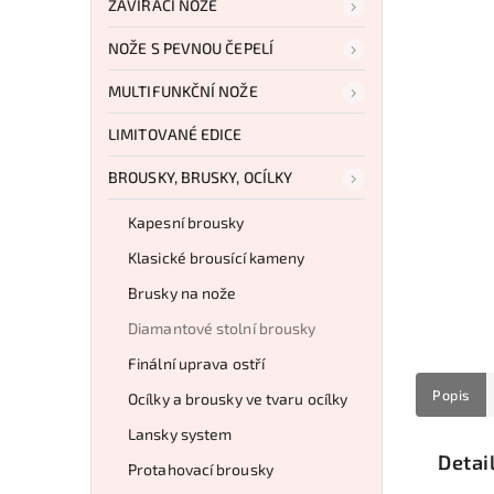
ZAVÍRACÍ NOŽE
NOŽE S PEVNOU ČEPELÍ
MULTIFUNKČNÍ NOŽE
LIMITOVANÉ EDICE
BROUSKY, BRUSKY, OCÍLKY
Kapesní brousky
Klasické brousící kameny
Brusky na nože
Diamantové stolní brousky
Finální uprava ostří
Popis
Ocílky a brousky ve tvaru ocílky
Lansky system
Detai
Protahovací brousky