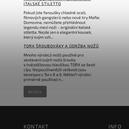
ITALSKÉ STILETTO
Pokud jste fanoušky chladné oceli,
filmových gangsterů nebo nové hry Mafia:
Domovina, nemůžete přehlédnout
legendu mezi noži – originální italská
stiletta. Nejde jen o elegantní kousek,
který svým vzh...
TORX ŠROUBOVÁKY A ÚDRŽBA NOŽŮ
Mnoho výrobců nožů používá pro
sestavení svých nožů šrouby
s hvězdičkovou hlavičkou TORX se šesti
cípy. Nejpoužívanější velikosti jsou
bezesporu Torx 8 a 6. Někteří výrobci
primárně používají n...
Archiv
KONTAKT
INFO