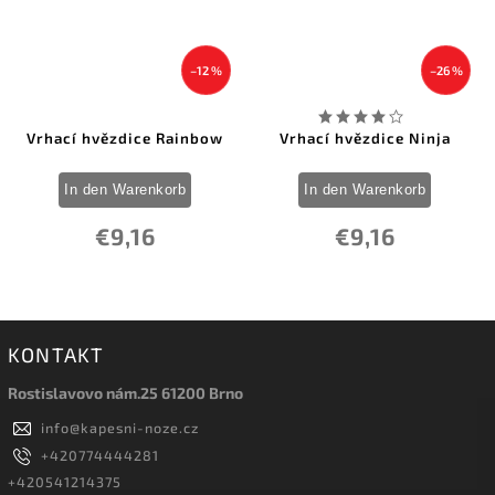
–12 %
–26 %
Vrhací hvězdice Rainbow
Vrhací hvězdice Ninja
In den Warenkorb
In den Warenkorb
€9,16
€9,16
KONTAKT
Rostislavovo nám.25 61200 Brno
info
@
kapesni-noze.cz
+420774444281
+420541214375