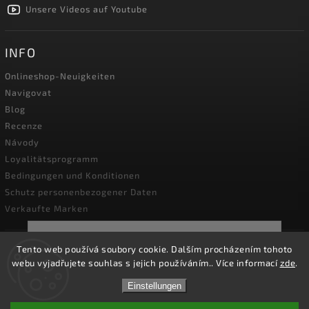
Unsere Videos auf Youtube
INFO
Onlineshop-Neuigkeiten
Navigovat
Blog
Recenze
Návody
Loyalitätsprogramm
Bedingungen und Konditionen
Schutz personenbezogener Daten
Verkaufte Marken
☀️Vom **3. bis 14. August 2026** bleibt unser
Tento web používá soubory cookie. Dalším procházením tohoto
Unternehmen wegen **Betriebsurlaubs**
geschlossen. Unser Onlineshop bleibt weiterhin
webu vyjadřujete souhlas s jejich používáním.. Více informací
zde
.
Copyright 2026
geöffnet und Bestellungen können wie gewohnt
kapesni-noze.cz
. Alle Rechte vorbehalten.
aufgegeben werden. Alle Bestellungen werden am
Einstellungen
Cookie-Einstellungen ändern
**Montag, den 17. August 2026**, bearbeitet. Vielen
Dank für Ihr Verständnis.☀️