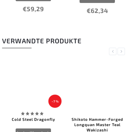
9
€62,34
€29,50
VERWANDTE PRODUKTE
Previous
Next
–7 %
eel Dragonfly
Shikoto Hammer-Forged
Cold Steel Go
Longquan Master Teal
Wakizashi