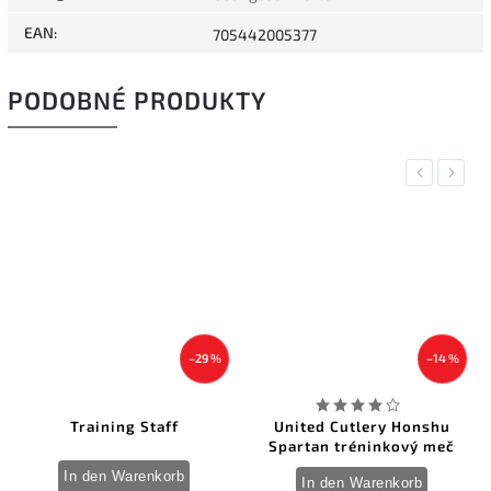
EAN
:
705442005377
PODOBNÉ PRODUKTY
Previous
Next
–29 %
–14 %
aff
United Cutlery Honshu
Cold Steel Balicki 
Spartan tréninkový meč
Trainer
orb
In den Warenkorb
In den Warenkor