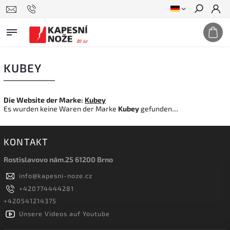
Suchen
KUBEY
Die Website der Marke:
Kubey
Es wurden keine Waren der Marke
Kubey
gefunden....
KONTAKT
Rostislavovo nám.25 61200 Brno
info
@
kapesni-noze.cz
+420774444281
+420541214375
Unsere Videos auf Youtube