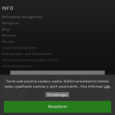
INFO
Onlineshop-Neuigkeiten
Navigovat
Blog
Recenze
Návody
Loyalitätsprogramm
Bedingungen und Konditionen
Schutz personenbezogener Daten
Verkaufte Marken
☀️Vom **3. bis 14. August 2026** bleibt unser
Tento web používá soubory cookie. Dalším procházením tohoto
Unternehmen wegen **Betriebsurlaubs**
geschlossen. Unser Onlineshop bleibt weiterhin
webu vyjadřujete souhlas s jejich používáním.. Více informací
zde
.
Copyright 2026
geöffnet und Bestellungen können wie gewohnt
kapesni-noze.cz
. Alle Rechte vorbehalten.
aufgegeben werden. Alle Bestellungen werden am
Einstellungen
Cookie-Einstellungen ändern
**Montag, den 17. August 2026**, bearbeitet. Vielen
Dank für Ihr Verständnis.☀️
Akzeptieren