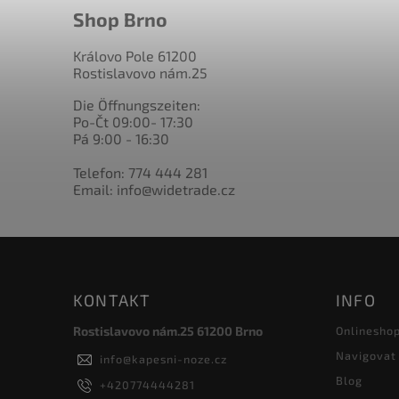
Shop Brno
Královo Pole 61200
Rostislavovo nám.25
Die Öffnungszeiten:
Po-Čt 09:00- 17:30
Pá 9:00 - 16:30
Telefon: 774 444 281
Email: info@widetrade.cz
KONTAKT
INFO
Rostislavovo nám.25 61200 Brno
Onlinesho
Navigovat
info
@
kapesni-noze.cz
Blog
+420774444281