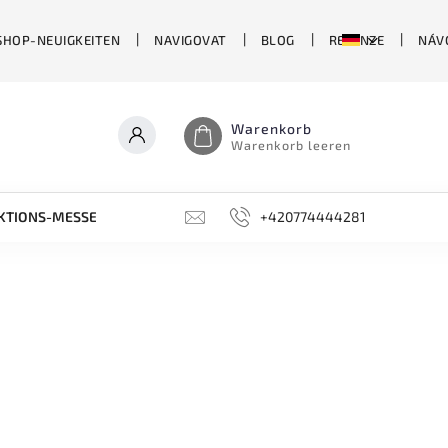
SHOP-NEUIGKEITEN
NAVIGOVAT
BLOG
RECENZE
NÁV
Warenkorb
Warenkorb leeren
KTIONS-MESSER
LIMITIERTE EDITIONEN
+420774444281
SCHLEIFSTEIN