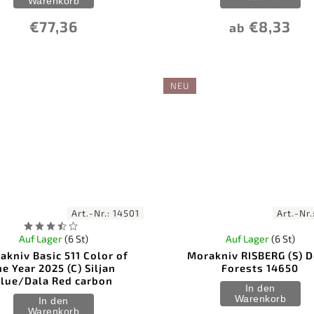
Warenkorb
€77,36
€8,33
ab
NEU
Art.-Nr.:
14501
Art.-Nr.
Auf Lager
(6 St)
Auf Lager
(6 St)
akniv Basic 511 Color of
Morakniv RISBERG (S) 
he Year 2025 (C) Siljan
Forests 14650
lue/Dala Red carbon
In den
Warenkorb
In den
Warenkorb