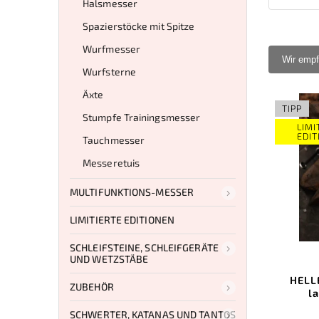
Halsmesser
Spazierstöcke mit Spitze
Wurfmesser
Wir empf
Wurfsterne
Äxte
TIPP
Stumpfe Trainingsmesser
LIMI
EDIT
Tauchmesser
Messeretuis
MULTIFUNKTIONS-MESSER
LIMITIERTE EDITIONEN
SCHLEIFSTEINE, SCHLEIFGERÄTE
UND WETZSTÄBE
HELL
ZUBEHÖR
l
SCHWERTER, KATANAS UND TANTOS