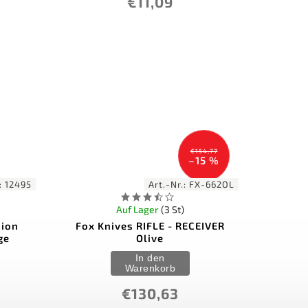
€11,09
€154,77
–15 %
.:
12495
Art.-Nr.:
FX-662OL
Auf Lager
(3 St)
ion
Fox Knives RIFLE - RECEIVER
ge
Olive
In den
Warenkorb
€130,63