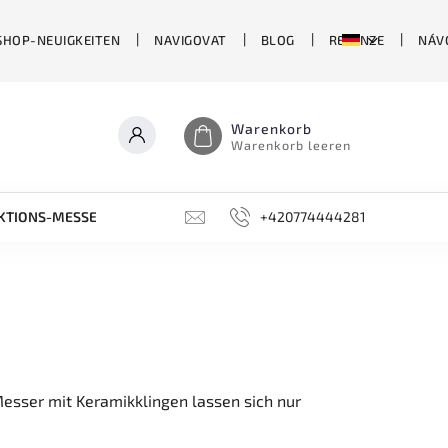
SHOP-NEUIGKEITEN
NAVIGOVAT
BLOG
RECENZE
NÁV
Warenkorb
Warenkorb leeren
KTIONS-MESSER
LIMITIERTE EDITIONEN
+420774444281
SCHLEIFSTEIN
Messer mit Keramikklingen lassen sich nur