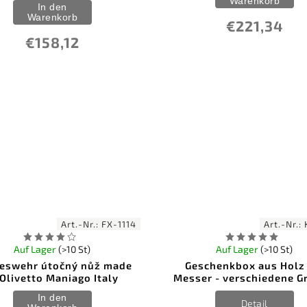
Warenkorb
In den
Warenkorb
€221,34
€158,12
Art.-Nr.:
FX-1114
Art.-Nr.:
Auf Lager
(>10 St)
Auf Lager
(>10 St)
eswehr útočný nůž made
Geschenkbox aus Holz 
 Olivetto Maniago Italy
Messer - verschiedene G
In den
Detail