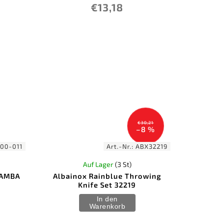
€13,18
€30,21
–8 %
00-011
Art.-Nr.:
ABX32219
Auf Lager
(3 St)
KAMBA
Albainox Rainblue Throwing
Knife Set 32219
In den
Warenkorb