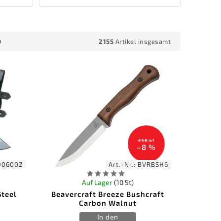
2155
Artikel insgesamt
h
€58,41
–8 %
006002
Art.-Nr.:
BVRBSH6
Auf Lager
(10 St)
Steel
Beavercraft Breeze Bushcraft
Carbon Walnut
In den