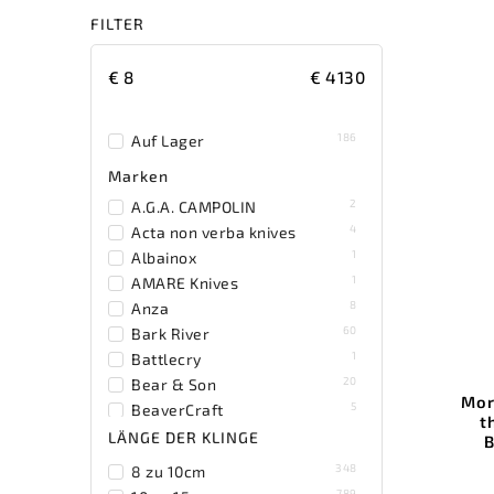
FILTER
€
8
€
4130
186
Auf Lager
Marken
2
A.G.A. CAMPOLIN
4
Acta non verba knives
1
Albainox
1
AMARE Knives
8
Anza
60
Bark River
1
Battlecry
20
Bear & Son
Mor
5
BeaverCraft
t
1
Becker
LÄNGE DER KLINGE
B
19
Benchmade
348
8 zu 10cm
1
Benchmark
789