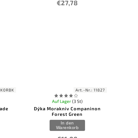
€27,78
CK0RBK
Art.-Nr.:
11827
Auf Lager
(3 St)
lade
Dýka Morakniv Companinon
Forest Green
In den
Warenkorb