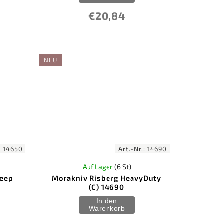
€20,84
NEU
:
14650
Art.-Nr.:
14690
Auf Lager
(6 St)
Deep
Morakniv Risberg HeavyDuty
(C) 14690
In den
Warenkorb