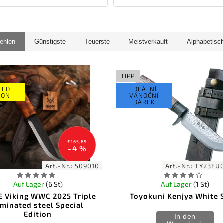
ehlen
Günstigste
Teuerste
Meistverkauft
Alphabetisc
TIPP
TED
IDEÁLNÍ
ION
VÁNOČNÍ
DÁREK
€165,65
–4 %
Art.-Nr.:
509010
Art.-Nr.:
TY23EU
Auf Lager
(6 St)
Auf Lager
(1 St)
E Viking WWC 2025 Triple
Toyokuni Kenjya White 
aminated steel Special
Edition
In den