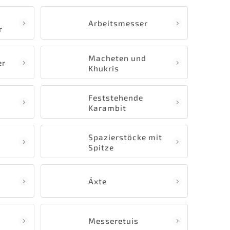
Arbeitsmesser
r
Macheten und
er
Khukris
Feststehende
Karambit
Spazierstöcke mit
Spitze
Äxte
Messeretuis