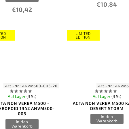
€10,84
€10,42
TED
LIMITED
ION
EDITION
Art.-Nr.:
ANVM500-003-26
Art.-Nr.:
ANVM5
Auf Lager
(3 St)
Auf Lager
(3 St)
TA NON VERBA M500 -
ACTA NON VERBA M500 
HROPOID 1942 ANVM500-
DESERT STORM
003
In den
Warenkorb
In den
Warenkorb