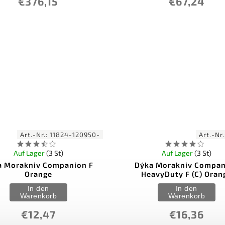
€376,15
€67,24
Art.-Nr.:
11824-120950-
Art.-Nr
Auf Lager
(3 St)
Auf Lager
(3 St)
a Morakniv Companion F
Dýka Morakniv Compan
Orange
HeavyDuty F (C) Oran
In den
In den
Warenkorb
Warenkorb
€12,47
€16,36