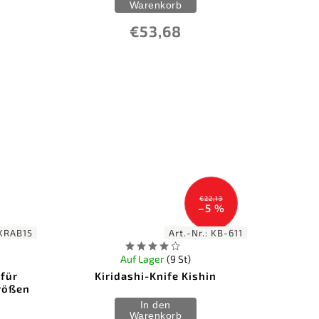
Warenkorb
€53,68
€22,13
–5 %
KRAB15
Art.-Nr.:
KB-611
Auf Lager
(9 St)
für
Kiridashi-Knife Kishin
rößen
In den
Warenkorb