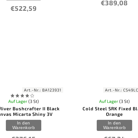
€389,08
€522,59
Art.-Nr.:
BA123931
Art.-Nr.:
CS49L
Auf Lager
(3 St)
Auf Lager
(3 St)
River Bushcrafter II Black
Cold Steel SRK Fixed B
nvas Micarta Shiny 3V
Orange
In den
In den
Warenkorb
Warenkorb