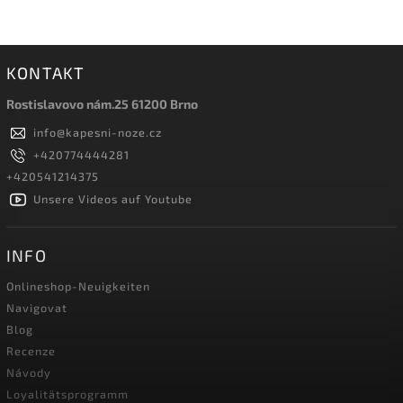
KONTAKT
Rostislavovo nám.25 61200 Brno
info
@
kapesni-noze.cz
+420774444281
+420541214375
Unsere Videos auf Youtube
INFO
Onlineshop-Neuigkeiten
Navigovat
Blog
Recenze
Návody
Loyalitätsprogramm