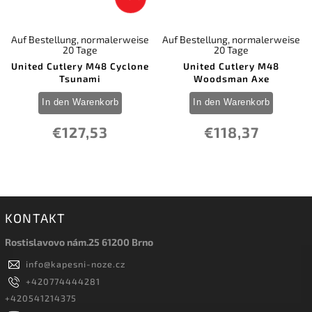
Auf Bestellung, normalerweise
Auf Bestellung, normalerweise
20 Tage
20 Tage
United Cutlery M48 Cyclone
United Cutlery M48
Tsunami
Woodsman Axe
In den Warenkorb
In den Warenkorb
€127,53
€118,37
KONTAKT
Rostislavovo nám.25 61200 Brno
info
@
kapesni-noze.cz
+420774444281
+420541214375