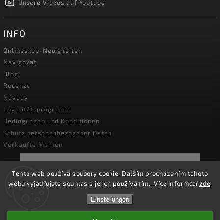
Unsere Videos auf Youtube
INFO
Onlineshop-Neuigkeiten
Navigovat
Blog
Recenze
Návody
Loyalitätsprogramm
Bedingungen und Konditionen
Schutz personenbezogener Daten
Verkaufte Marken
☀️Vom **3. bis 14. August 2026** bleibt unser
Tento web používá soubory cookie. Dalším procházením tohoto
Unternehmen wegen **Betriebsurlaubs**
geschlossen. Unser Onlineshop bleibt weiterhin
webu vyjadřujete souhlas s jejich používáním.. Více informací
zde
.
geöffnet und Bestellungen können wie gewohnt
Copyright 2026
kapesni-noze.cz
. Alle Rechte vorbehalten.
aufgegeben werden. Alle Bestellungen werden am
Einstellungen
Cookie-Einstellungen ändern
**Montag, den 17. August 2026**, bearbeitet. Vielen
Dank für Ihr Verständnis.☀️