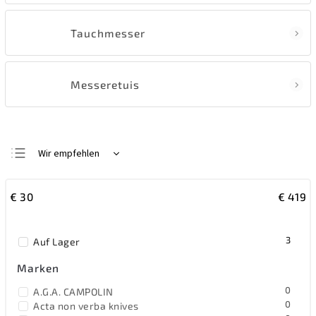
Tauchmesser
Messeretuis
Wir empfehlen
Günstigste
€
30
€
419
Teuerste
Meistverkauft
3
Auf Lager
Alphabetisch
Marken
0
A.G.A. CAMPOLIN
0
Acta non verba knives