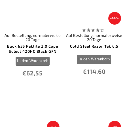
0
ZA-PAS Knives
0
Zero Tolerance
–44 %
Auf Bestellung, normalerweise
Auf Bestellung, normalerweise
20 Tage
20 Tage
Buck 635 Paklite 2.0 Cape
Cold Steel Razor Tek 6.5
Select 420HC Black GFN
In den Warenkorb
In den Warenkorb
€114,60
€62,55
–8 %
–8 %