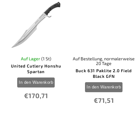
Rambo
0
Real Steel
0
Rite Edge
0
Rockstead Knives
0
Schrade
0
Silky Japan
0
Smith & Wesson
0
SOG Knives
0
Spartan Blades
7
Spyderco
Auf Lager
(1 St)
Auf Bestellung, normalerweise
0
SRM Knives
20 Tage
United Cutlery Honshu
0
Svord
Buck 631 Paklite 2.0 Field
Spartan
0
Tac Force
Black GFN
0
TOPS
In den Warenkorb
0
In den Warenkorb
Toyokuni Japan
0
Tramontina Brazil
€170,71
€71,51
6
United Cutlery
0
USMC
0
Utica
0
Victorinox
0
Windlass
0
Winchester
0
Wood Jewel