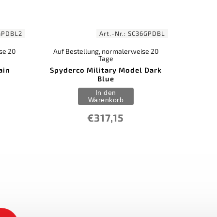
GPDBL2
Art.-Nr.:
SC36GPDBL
se 20
Auf Bestellung, normalerweise 20
Tage
ain
Spyderco Military Model Dark
Blue
In den
Warenkorb
€317,15