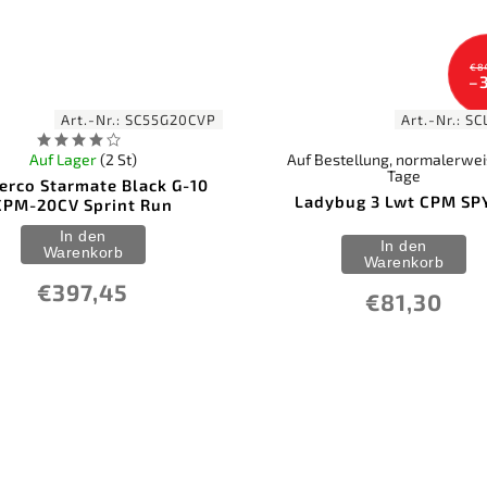
€8
–
Art.-Nr.:
SC55G20CVP
Art.-Nr.:
SC
Auf Lager
(2 St)
Auf Bestellung, normalerwei
Tage
erco Starmate Black G-10
Ladybug 3 Lwt CPM SP
CPM-20CV Sprint Run
In den
In den
Warenkorb
Warenkorb
€397,45
€81,30