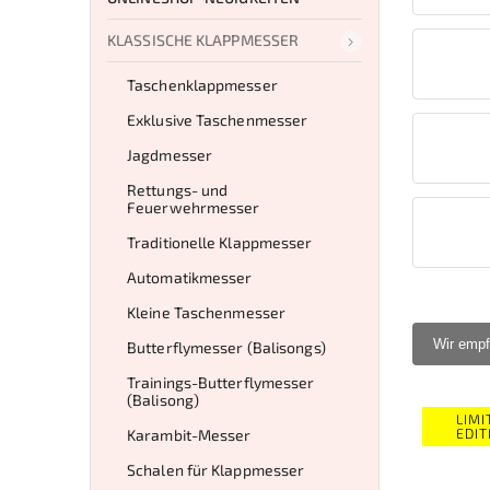
KLASSISCHE KLAPPMESSER
Taschenklappmesser
Exklusive Taschenmesser
Jagdmesser
Rettungs- und
Feuerwehrmesser
Traditionelle Klappmesser
Automatikmesser
Kleine Taschenmesser
Wir empf
Butterflymesser (Balisongs)
Trainings-Butterflymesser
(Balisong)
LIMI
EDIT
Karambit-Messer
Schalen für Klappmesser