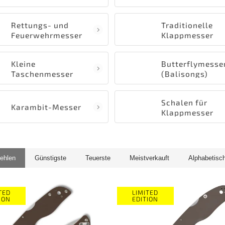
Rettungs- und
Traditionelle
Feuerwehrmesser
Klappmesser
Kleine
Butterflymesse
Taschenmesser
(Balisongs)
Schalen für
Karambit-Messer
Klappmesser
ehlen
Günstigste
Teuerste
Meistverkauft
Alphabetisc
TED
LIMITED
ION
EDITION