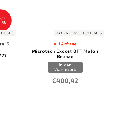
4,27
3 %
LPCBL3
Art.-Nr.:
MCT15813MLS
se 15
auf Anfrage
Microtech Exocet OTF Molon
Y27
Bronze
In den
Warenkorb
€400,42