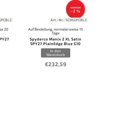
€239,58
–2 %
GPCBL2
Art.-Nr.:
SC95GPCBL2
se 20
Auf Bestellung, normalerweise 15
Tage
SPY27
Spyderco Manix 2 XL Satin
SPY27 PlainEdge Blue G10
In den
Warenkorb
€232,59