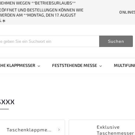
ERNEHMEN WEGEN **BETRIEBSURLAUBS**
GEÖFFNET UND BESTELLUNGEN KÖNNEN WIE
ONLINE
ERDEN AM **MONTAG, DEN 17. AUGUST
.☀️
Suchen
CHE KLAPPMESSER
FESTSTEHENDE MESSE
MULTIFUN
SXXX
Exklusive
Taschenklappmesser
Taschenmesser