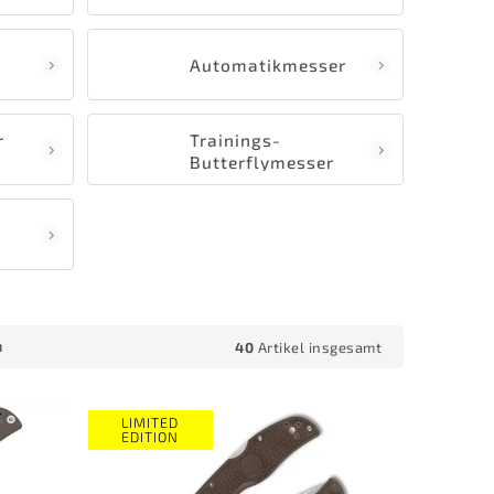
Automatikmesser
r
Trainings-
Butterflymesser
(Balisong)
40
Artikel insgesamt
h
LIMITED
EDITION