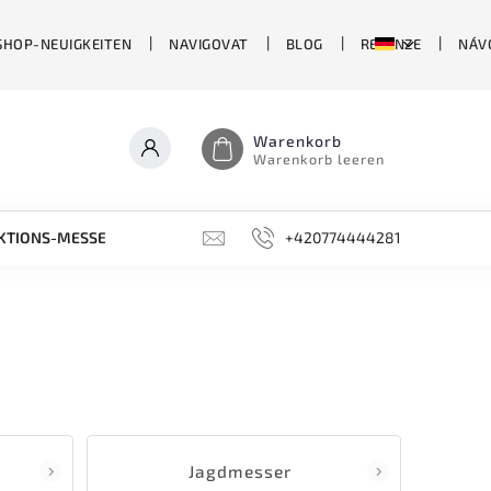
SHOP-NEUIGKEITEN
NAVIGOVAT
BLOG
RECENZE
NÁV
Warenkorb
Warenkorb leeren
KTIONS-MESSER
LIMITIERTE EDITIONEN
+420774444281
SCHLEIFSTEIN
Jagdmesser