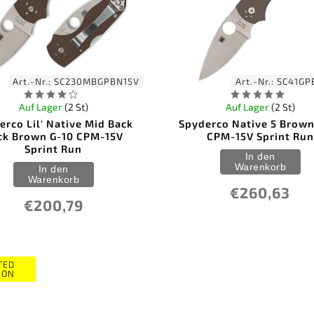
Art.-Nr.:
SC230MBGPBN15V
Art.-Nr.:
SC41GP
Auf Lager
(2 St)
Auf Lager
(2 St)
erco Lil' Native Mid Back
Spyderco Native 5 Brown
ck Brown G-10 CPM-15V
CPM-15V Sprint Run
Sprint Run
In den
Warenkorb
In den
Warenkorb
€260,63
€200,79
TED
ION