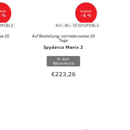
8,62
€238,91
8 %
–6 %
1PCBL2
Art.-Nr.:
SC101GPDBL2
se 20
Auf Bestellung, normalerweise 20
Tage
Spyderco Manix 2
In den
Warenkorb
€223,26