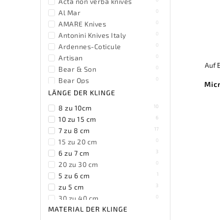
Acta non verba knives
0
Al Mar
0
AMARE Knives
0
Antonini Knives Italy
0
Ardennes-Coticule
0
Artisan
Auf 
0
Bear & Son
0
Bear Ops
Mic
0
Beltrame Coltellerie
LÄNGE DER KLINGE
0
Benchmade
10
8 zu 10cm
0
Benchmark
6
10 zu 15 cm
0
Bestech Knives
17
7 zu 8 cm
0
Black Fox Knives
0
15 zu 20 cm
0
Blackjack
3
6 zu 7 cm
0
Böker Solingen
0
20 zu 30 cm
0
Browning
1
5 zu 6 cm
0
Buck
3
zu 5 cm
0
BucknBear
0
30 zu 40 cm
0
Byrd
MATERIAL DER KLINGE
0
8 zu 9cm
0
Camillus
0