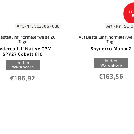
€17
–
Art.-Nr.:
SC230GPCBL
Art.-Nr.:
SC10
Bestellung, normalerweise 20
Auf Bestellung, normalerwei
Tage
Tage
yderco Lil' Native CPM
Spyderco Manix 2
SPY27 Cobalt G10
In den
In den
Warenkorb
Warenkorb
€163,56
€186,82