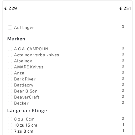
€
229
€
251
Teuerste
Meistverkauft
0
Auf Lager
Alphabetisch
Marken
0
A.G.A. CAMPOLIN
0
Acta non verba knives
0
Albainox
0
AMARE Knives
0
Anza
0
Bark River
0
Battlecry
0
Bear & Son
0
BeaverCraft
0
Becker
1
Benchmade
Länge der Klinge
0
Benchmark
0
8 zu 10cm
0
Bestech Knives
1
10 zu 15 cm
0
Black Fox Knives
1
7 zu 8 cm
0
Blackhawk