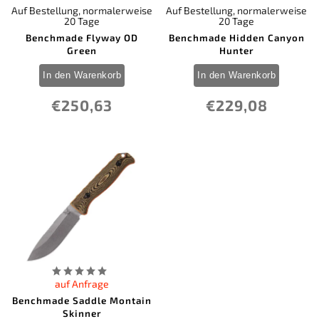
Auf Bestellung, normalerweise
Auf Bestellung, normalerweise
0
Nepal Khukri
20 Tage
20 Tage
0
Ontario
Benchmade Flyway OD
Benchmade Hidden Canyon
0
Ostatní
Green
Hunter
0
Ostatní
0
Pakistan
In den Warenkorb
In den Warenkorb
0
Perfect Point
0
Prandi
€250,63
€229,08
0
Puma
0
QSP Knife
0
Rambo
0
Real Steel
0
Rite Edge
0
Rockstead Knives
0
Schrade
0
Silky Japan
0
Smith & Wesson
0
SOG Knives
0
Spartan Blades
0
Spyderco
0
SRM Knives
auf Anfrage
0
Svord
Benchmade Saddle Montain
0
Tac Force
Skinner