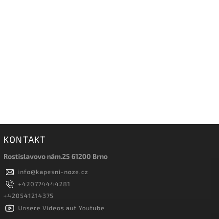
KONTAKT
Rostislavovo nám.25 61200 Brno
info
@
kapesni-noze.cz
+420774444281
+420541214375
Unsere Videos auf Youtube