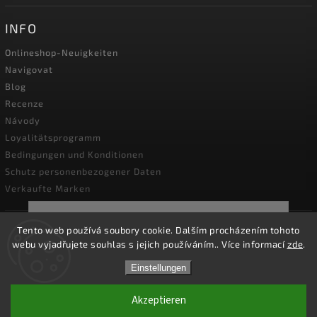
INFO
Onlineshop-Neuigkeiten
Navigovat
Blog
Recenze
Návody
Loyalitätsprogramm
Bedingungen und Konditionen
Schutz personenbezogener Daten
Verkaufte Marken
☀️Vom **3. bis 14. August 2026** bleibt unser
Tento web používá soubory cookie. Dalším procházením tohoto
Unternehmen wegen **Betriebsurlaubs**
geschlossen. Unser Onlineshop bleibt weiterhin
webu vyjadřujete souhlas s jejich používáním.. Více informací
zde
.
Copyright 2026
geöffnet und Bestellungen können wie gewohnt
kapesni-noze.cz
. Alle Rechte vorbehalten.
aufgegeben werden. Alle Bestellungen werden am
Einstellungen
Cookie-Einstellungen ändern
**Montag, den 17. August 2026**, bearbeitet. Vielen
Dank für Ihr Verständnis.☀️
Akzeptieren