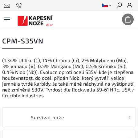
Hledat
CPM-S35VN
(1.34% Uhlíku (C), 14% Chrómu (Cr), 2% Molybdenu (Mo),
3% Vanadu (V), 0.5% Manganu (Mn), 0.5% Křemíku (Si),
0.4% Niob (Nb)). Evoluce oproti oceli S35V, kde je zlepšena
houževnatost, do oceli přidán Niob, který vytváři velice
jemné a tvrdé karbidy. Je také méně náchylná na vyštípnutí,
než zmíněná S30V. Tvrdost dle Rockwella 59-61 HRc. USA /
Crucible Industries
Survival nože