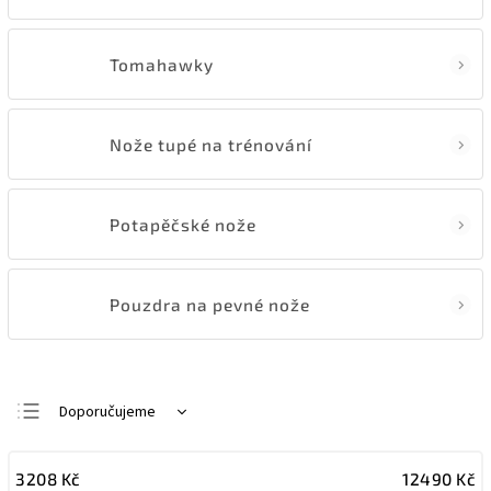
Tomahawky
Nože tupé na trénování
Potapěčské nože
Pouzdra na pevné nože
Doporučujeme
Nejlevnější
3208
Kč
12490
Kč
Nejdražší