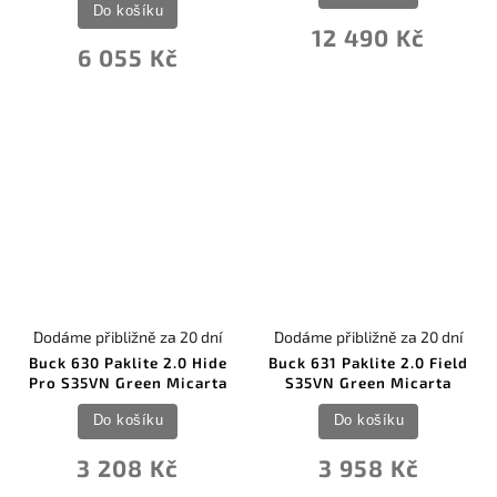
0
Do košíku
Tramontina Brazil
0
12 490 Kč
United Cutlery
6 055 Kč
0
USMC
0
Utica
0
Victorinox
0
Windlass
0
Winchester
0
Wood Jewel
0
ZA-PAS Knives
0
Zero Tolerance
Dodáme přibližně za 20 dní
Dodáme přibližně za 20 dní
Buck 630 Paklite 2.0 Hide
Buck 631 Paklite 2.0 Field
Pro S35VN Green Micarta
S35VN Green Micarta
Do košíku
Do košíku
3 208 Kč
3 958 Kč