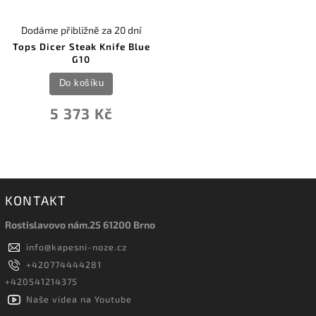
Dodáme přibližně za 20 dní
Tops Dicer Steak Knife Blue
G10
Do košíku
5 373 Kč
KONTAKT
Rostislavovo nám.25 61200 Brno
info
@
kapesni-noze.cz
+420774444281
+420541214375
Naše videa na Youtube