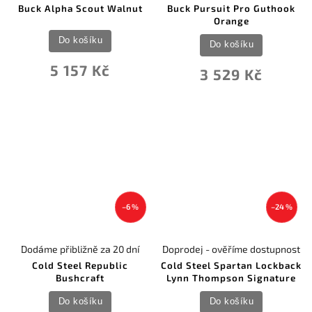
Buck Alpha Scout Walnut
Buck Pursuit Pro Guthook
Orange
Do košíku
Do košíku
5 157 Kč
3 529 Kč
–6 %
–24 %
Dodáme přibližně za 20 dní
Doprodej - ověříme dostupnost
Cold Steel Republic
Cold Steel Spartan Lockback
Bushcraft
Lynn Thompson Signature
Do košíku
Do košíku