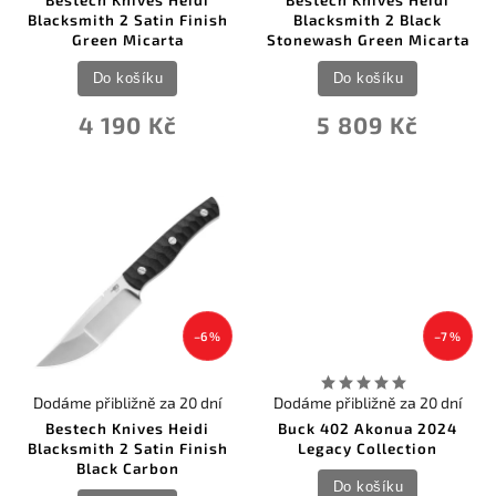
Bestech Knives Heidi
Bestech Knives Heidi
0
Blacksmith 2 Satin Finish
Blacksmith 2 Black
Ostatní
Green Micarta
Stonewash Green Micarta
0
Ostatní
0
Pakistan
Do košíku
Do košíku
0
Perfect Point
0
Prandi
4 190 Kč
5 809 Kč
0
Puma
0
QSP Knife
0
Rambo
0
Real Steel
0
Rite Edge
0
Rockstead Knives
0
Schrade
0
Silky Japan
0
Smith & Wesson
0
SOG Knives
–6 %
–7 %
0
Spartan Blades
0
Spyderco
0
SRM Knives
Dodáme přibližně za 20 dní
Dodáme přibližně za 20 dní
0
Svord
Bestech Knives Heidi
Buck 402 Akonua 2024
0
Tac Force
Blacksmith 2 Satin Finish
Legacy Collection
3
TOPS
Black Carbon
0
Toyokuni Japan
Do košíku