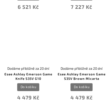
6 521 Kč
7 227 Kč
Dodáme přibližně za 20 dní
Dodáme přibližně za 20 dní
Esee Ashley Emerson Game
Esee Ashley Emerson Game
Knife S35V G10
S35V Brown Micarta
Do košíku
Do košíku
4 479 Kč
4 479 Kč