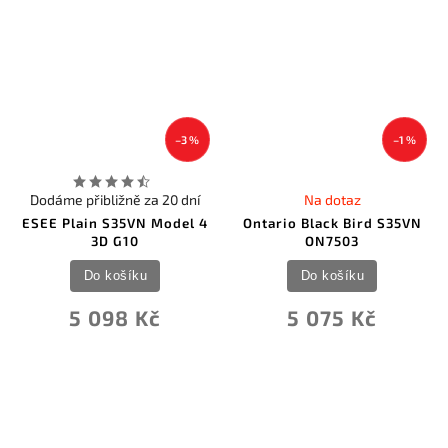
–3 %
–1 %
Dodáme přibližně za 20 dní
Na dotaz
ESEE Plain S35VN Model 4
Ontario Black Bird S35VN
3D G10
ON7503
Do košíku
Do košíku
5 098 Kč
5 075 Kč