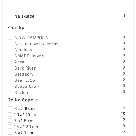
Nejprodávanější
1
Na skladě
Abecedně
Značky
0
A.G.A. CAMPOLIN
0
Acta non verba knives
0
Albainox
0
AMARE Knives
0
Anza
0
Bark River
0
Battlecry
0
Bear & Son
0
BeaverCraft
0
Becker
0
Benchmade
Délka čepele
0
Benchmark
4
8 až 10cm
3
Bestech Knives
15
10 až 15 cm
0
Black Fox Knives
2
7 až 8 cm
0
Blackhawk
0
15 až 20 cm
0
Blackjack
2
6 až 7 cm
0
Böker Solingen