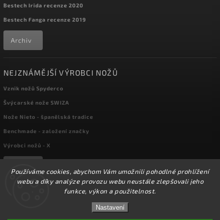
Bestech Irida recenze 2020
Bestech Fanga recenze 2019
Archiv
NEJZNÁMĚJŠÍ VÝROBCI NOŽŮ
Vznik nožů Spyderco
Švýcarské nože SWIZA
Nože Nieto - španělská tradice
Benchmade - založení značky
Výrobci nožů - X
Archiv
Používáme cookies, abychom Vám umožnili pohodlné prohlížení
webu a díky analýze provozu webu neustále zlepšovali jeho
funkce, výkon a použitelnost.
Copyright 2026
kapesni-noze.cz
. Všechna práva vyhrazena.
☀️Ve dnech 3-14.8 2026 máme zavřeno z důvodu
DOVOLENÉ. Eshop zůstává v provozu, objednávky
Nastavení
Upravit nastavení cookies
budeme zpracovávat v pondělí 17.8.2026. Děkujeme za
pochopení.☀️