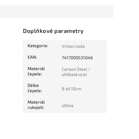
Doplňkové parametry
Kategorie
:
Vrhací nože
EAN
:
7417000531046
Materiál
Carbon Steel /
čepele
:
uhlíkatá ocel
Délka
8 až 10cm
čepele
:
Materiál
slitina
rukojeti
: