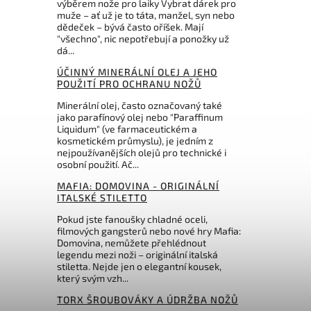
výběrem nože pro laiky Vybrat dárek pro
Do košíku
muže – ať už je to táta, manžel, syn nebo
dědeček – bývá často oříšek. Mají
"všechno", nic nepotřebují a ponožky už
284 Kč
dá...
ÚČINNÝ MINERÁLNÍ OLEJ A JEHO
POUŽITÍ PRO OCHRANU NOŽŮ
Minerální olej, často označovaný také
jako parafínový olej nebo "Paraffinum
Liquidum" (ve farmaceutickém a
kosmetickém průmyslu), je jedním z
nejpoužívanějších olejů pro technické i
osobní použití. Ač...
MAFIA: DOMOVINA - ORIGINÁLNÍ
ITALSKÉ STILETTO
Pokud jste fanoušky chladné oceli,
filmových gangsterů nebo nové hry Mafia:
Domovina, nemůžete přehlédnout
legendu mezi noži – originální italská
stiletta. Nejde jen o elegantní kousek,
který svým vzh...
TORX ŠROUBOVÁKY A ÚDRŽBA NOŽŮ