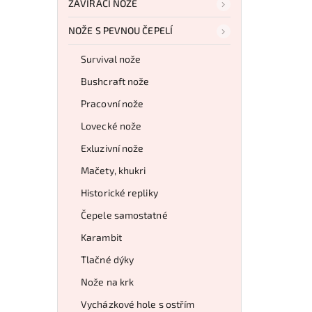
ZAVÍRACÍ NOŽE
NOŽE S PEVNOU ČEPELÍ
Survival nože
Bushcraft nože
Pracovní nože
Lovecké nože
Exluzivní nože
Mačety, khukri
Historické repliky
Čepele samostatné
Karambit
Tlačné dýky
Nože na krk
Vycházkové hole s ostřím