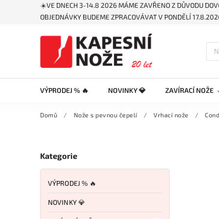
☀️VE DNECH 3-14.8 2026 MÁME ZAVŘENO Z DŮVODU DOV
OBJEDNÁVKY BUDEME ZPRACOVÁVAT V PONDĚLÍ 17.8.2026
VÝPRODEJ % 🔥
NOVINKY 💎
ZAVÍRACÍ NOŽE
Domů
/
Nože s pevnou čepelí
/
Vrhací nože
/
Cond
Kategorie
VÝPRODEJ % 🔥
NOVINKY 💎