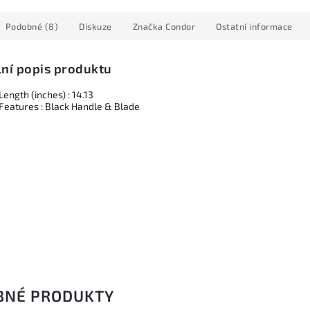
Podobné (8)
Diskuze
Značka
Condor
Ostatní informace
lní popis produktu
Length (inches) : 14.13
 Features : Black Handle & Blade
BNÉ PRODUKTY