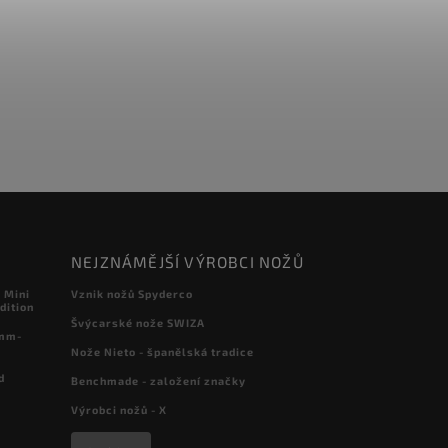
NEJZNÁMĚJŠÍ VÝROBCI NOŽŮ
 Mini
Vznik nožů Spyderco
dition
Švýcarské nože SWIZA
 mm-
Nože Nieto - španělská tradice
d
Benchmade - založení značky
Výrobci nožů - X