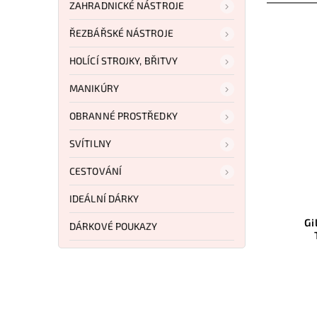
ZAHRADNICKÉ NÁSTROJE
ŘEZBÁŘSKÉ NÁSTROJE
HOLÍCÍ STROJKY, BŘITVY
MANIKÚRY
OBRANNÉ PROSTŘEDKY
SVÍTILNY
862 Kč
1 887 Kč
CESTOVÁNÍ
–18 %
–23 %
d:
UZIKT03
Kód:
GH2011
IDEÁLNÍ DÁRKY
ing Set
Gil Hibben Large Triple
B
DÁRKOVÉ POUKAZY
Throwing Knife Set
Do košíku
1 446 Kč