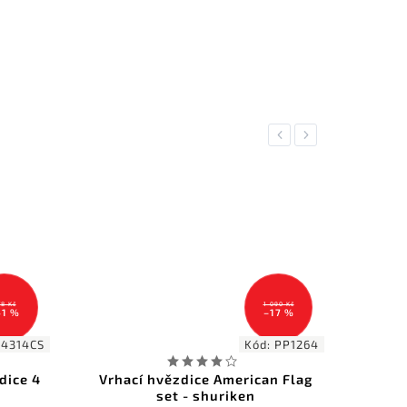
Previous
Next
1 090 Kč
249 Kč
–17 %
–12 %
Kód:
PP1264
Kód:
9016C
erican Flag
Vrhací hvězdice Rainbow
ken