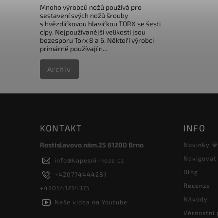
Mnoho výrobců nožů používá pro
sestavení svých nožů šrouby
s hvězdičkovou hlavičkou TORX se šesti
cípy. Nejpoužívanější velikosti jsou
bezesporu Torx 8 a 6. Někteří výrobci
primárně používají n...
Archiv
KONTAKT
INFO
Rostislavovo nám.25 61200 Brno
Novinky 
Navigovat
info
@
kapesni-noze.cz
Blog
+420774444281
Recenze
+420541214375
Návody
Naše videa na Youtube
Věrnostní