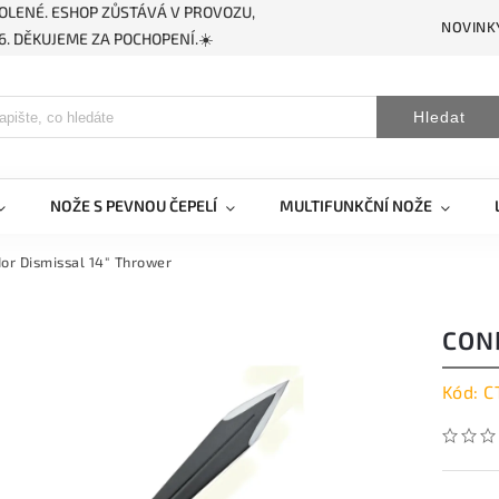
OLENÉ. ESHOP ZŮSTÁVÁ V PROVOZU,
NOVINK
. DĚKUJEME ZA POCHOPENÍ.☀️
Hledat
NOŽE S PEVNOU ČEPELÍ
MULTIFUNKČNÍ NOŽE
or Dismissal 14" Thrower
CON
Kód:
C