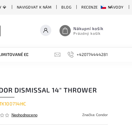
Y 💎
NAVIGOVAT K NÁM
BLOG
RECENZE
NÁVODY
Nákupní košík
Prázdný košík
LIMITOVANÉ EDICE
BROUSKY, BRUSKY, OCÍLKY
+420774444281
DOPLŇKY
DOR DISMISSAL 14" THROWER
TK100714HC
Značka:
Condor
Neohodnoceno