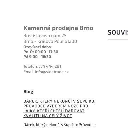
Kamenná prodejna Brno
SOUVI
Rostislavovo nám.25
Brno - Královo Pole 61200
Otevírací doba:
Po-Čt 09:00- 17:30
Pá 9:00 - 16:30
Telefon: 774 444 281
Email: info@widetrade.cz
Blog
299 Kč
298 Kč
–26 %
–4 %
DÁREK, KTERÝ NEKONČÍ V ŠUPLÍKU:
PRŮVODCE VÝBĚREM NOŽE PRO
Kód:
JLSS3
Kód:
722-N-7
LAIKY, KTEŘÍ CHTĚJÍ DAROVAT
KVALITU NA CELÝ ŽIVOT
Ninja
Mikov hvězdice
P
Dárek, který nekončí v šuplíku: Průvodce