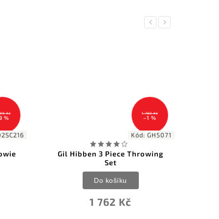
Previous
Next
1 780 Kč
1 609 Kč
–1 %
–29 %
Kód:
GH5071
Kód:
GH0947
Throwing
Vrhací nože Hibben Cord Grip
Triple Thrower Set
Do košíku
1 135 Kč