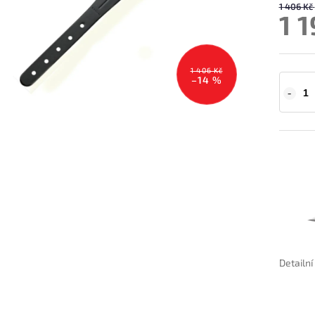
1 406 Kč
1 
1 406 Kč
–14 %
Detailn