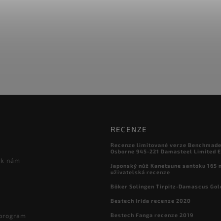
RECENZE
Recenze limitované verze Benchmade

Osborne 945-221 Damasteel Limited E
 k nám
Japonský nůž Kanetsune santoku 165
uživatelská recenze
Böker Solingen Tirpitz-Damascus Gol
Bestech Irida recenze 2020
Bestech Fanga recenze 2019
 program