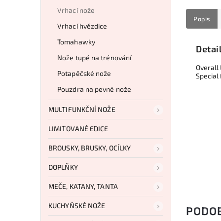
Vrhací nože
Popis
Vrhací hvězdice
Tomahawky
Detai
Nože tupé na trénování
Overall 
Potapěčské nože
Special
Pouzdra na pevné nože
MULTIFUNKČNÍ NOŽE
LIMITOVANÉ EDICE
BROUSKY, BRUSKY, OCÍLKY
DOPLŇKY
MEČE, KATANY, TANTA
KUCHYŇSKÉ NOŽE
PODO