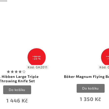
1 499 Kč
–9 %
Kód:
02SC216
öker Magnum Flying Bowie
Gil Hibben 3 Piece 
Set
Do košíku
Do košíku
1 350 Kč
1 762 Kč