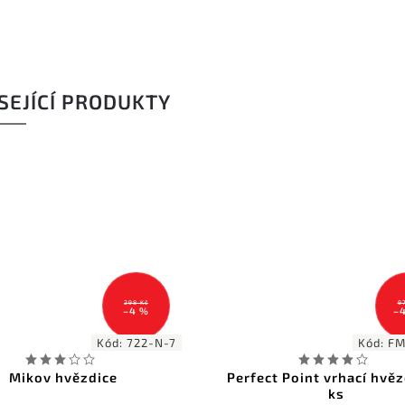
SEJÍCÍ PRODUKTY
978 Kč
–41 %
Kód:
FM4314CS
erfect Point vrhací hvězdice 4
Vrhací hvězdice Am
ks
set - shuri