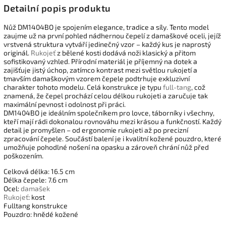
Detailní popis produktu
Nůž DM1404BO je spojením elegance, tradice a síly. Tento model
zaujme už na první pohled nádhernou čepelí z damaškové oceli, jejíž
vrstvená struktura vytváří jedinečný vzor – každý kus je naprostý
originál.
Rukojeť
z bělené kosti dodává noži klasický a přitom
sofistikovaný vzhled. Přírodní materiál je příjemný na dotek a
zajišťuje jistý úchop, zatímco kontrast mezi světlou rukojetí a
tmavším damaškovým vzorem čepele podtrhuje exkluzivní
charakter tohoto modelu. Celá konstrukce je typu
full-tang
, což
znamená, že čepel prochází celou délkou rukojeti a zaručuje tak
maximální pevnost i odolnost při práci.
DM1404BO je ideálním společníkem pro lovce, táborníky i všechny,
kteří mají rádi dokonalou rovnováhu mezi krásou a funkčností. Každý
detail je promyšlen – od ergonomie rukojeti až po precizní
zpracování čepele. Součástí balení je i kvalitní kožené pouzdro, které
umožňuje pohodlné nošení na opasku a zároveň chrání nůž před
poškozením.
Celková délka: 16.5 cm
Délka čepele: 7.6 cm
Ocel:
damašek
Rukojeť
: kost
Fulltang konstrukce
Pouzdro: hnědé kožené