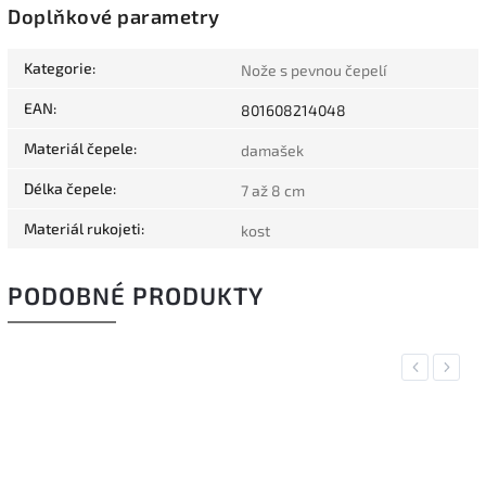
Doplňkové parametry
Kategorie
:
Nože s pevnou čepelí
EAN
:
801608214048
Materiál čepele
:
damašek
Délka čepele
:
7 až 8 cm
Materiál rukojeti
:
kost
PODOBNÉ PRODUKTY
Previous
Next