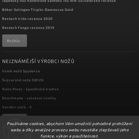
Japonský nůž Kanetsune santoku 165 mm-uživatelská recenze
Böker Solingen Tirpitz-Damascus Gold
Bestech Irida recenze 2020
Bestech Fanga recenze 2019
Archiv
NEJZNÁMĚJŠÍ VÝROBCI NOŽŮ
Vznik nožů Spyderco
Švýcarské nože SWIZA
Nože Nieto - španělská tradice
Benchmade - založení značky
Výrobci nožů - X
Archiv
Používáme cookies, abychom Vám umožnili pohodlné prohlížení
webu a díky analýze provozu webu neustále zlepšovali jeho
funkce, výkon a použitelnost.