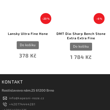
–20 %
–6 %
Lansky Ultra Fine Hone
DMT Dia-Sharp Bench Stone
Extra Extra Fine
Do košíku
Do košíku
378 Kč
1 784 Kč
KONTAKT
Rostislavovo nám.25 61200 Brno
info
@
kapesni-noze.cz
+420774444281