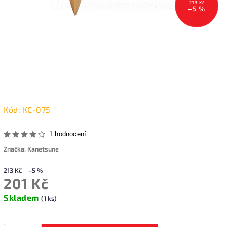
213 Kč
–5 %
Kód:
KC-075
1 hodnocení
Značka:
Kanetsune
213 Kč
–5 %
201 Kč
Skladem
(1 ks)