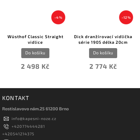
–4 %
–12 %
Wüsthof Classic Straight
Dick dranžírovací vidlička
vidlice
série 1905 délka 20cm
Do košíku
Do košíku
2 498 Kč
2 774 Kč
KONTAKT
Rostislavovo nám.25 61200 Brno
info
@
kapesni-noze.cz
+420774444281
+420541214375