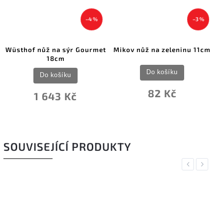
–4 %
–3 %
ž na sýr Gourmet
Mikov nůž na zeleninu 11cm
Wüsthof nů
18cm
Class
Do košíku
 košíku
Do k
82 Kč
643 Kč
1 7
SOUVISEJÍCÍ PRODUKTY
Previous
Next