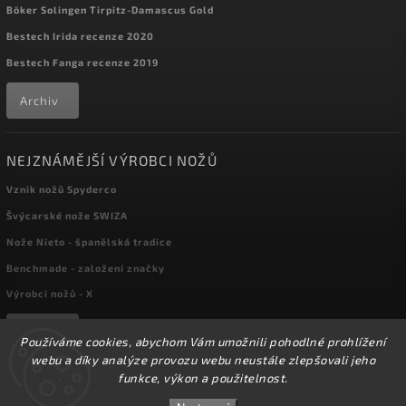
Böker Solingen Tirpitz-Damascus Gold
Bestech Irida recenze 2020
Bestech Fanga recenze 2019
Archiv
NEJZNÁMĚJŠÍ VÝROBCI NOŽŮ
Vznik nožů Spyderco
Švýcarské nože SWIZA
Nože Nieto - španělská tradice
Benchmade - založení značky
Výrobci nožů - X
Archiv
Používáme cookies, abychom Vám umožnili pohodlné prohlížení
webu a díky analýze provozu webu neustále zlepšovali jeho
funkce, výkon a použitelnost.
☀️Ve dnech 3-14.8 2026 máme zavřeno z důvodu
Copyright 2026
kapesni-noze.cz
. Všechna práva vyhrazena.
DOVOLENÉ. Eshop zůstává v provozu, objednávky