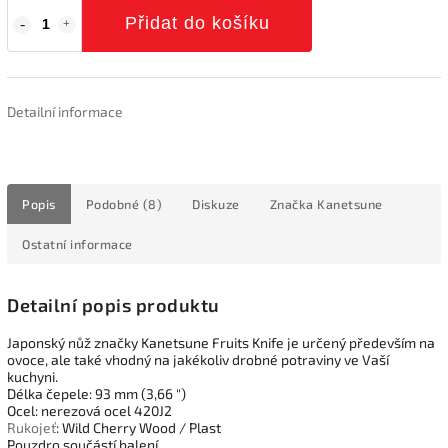
Přidat do košíku
Detailní informace
Popis
Podobné (8)
Diskuze
Značka
Kanetsune
Ostatní informace
Detailní popis produktu
Japonský nůž značky Kanetsune Fruits Knife je určený především na
ovoce, ale také vhodný na jakékoliv drobné potraviny ve Vaší
kuchyni.
Délka čepele: 93 mm (3,66 ")
Ocel: nerezová ocel 420J2
Rukojeť
: Wild Cherry Wood / Plast
Pouzdro součástí balení