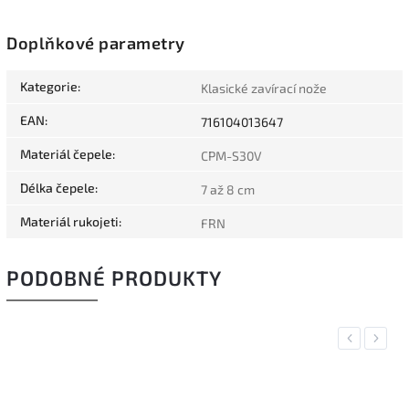
Doplňkové parametry
Kategorie
:
Klasické zavírací nože
EAN
:
716104013647
Materiál čepele
:
CPM-S30V
Délka čepele
:
7 až 8 cm
Materiál rukojeti
:
FRN
PODOBNÉ PRODUKTY
Previous
Next