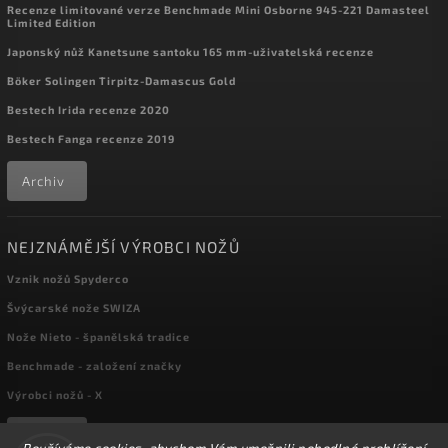
Recenze limitované verze Benchmade Mini Osborne 945-221 Damasteel
Limited Edition
Japonský nůž Kanetsune santoku 165 mm-uživatelská recenze
Böker Solingen Tirpitz-Damascus Gold
Bestech Irida recenze 2020
Bestech Fanga recenze 2019
Archiv
NEJZNÁMĚJŠÍ VÝROBCI NOŽŮ
Vznik nožů Spyderco
Švýcarské nože SWIZA
Nože Nieto - španělská tradice
Benchmade - založení značky
Výrobci nožů - X
Archiv