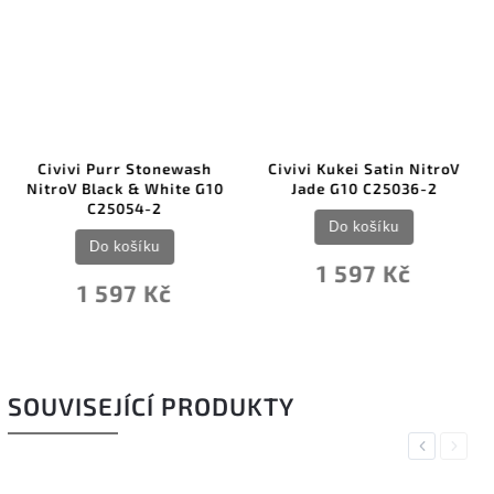
Civivi Purr Stonewash
Civivi Kukei Satin NitroV
NitroV Black & White G10
Jade G10 C25036-2
C25054-2
Do košíku
Do košíku
1 597 Kč
1 597 Kč
SOUVISEJÍCÍ PRODUKTY
Previous
Next