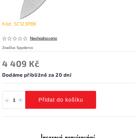
Kód:
SC123PBK
Neohodnoceno
Značka:
Spyderco
4 409 Kč
Dodáme přibližně za 20 dní
Přidat do košíku