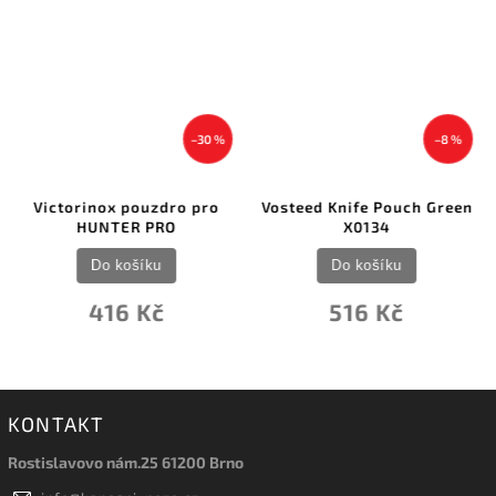
–30 %
–8 %
Victorinox pouzdro pro
Vosteed Knife Pouch Green
HUNTER PRO
X0134
Do košíku
Do košíku
416 Kč
516 Kč
KONTAKT
Rostislavovo nám.25 61200 Brno