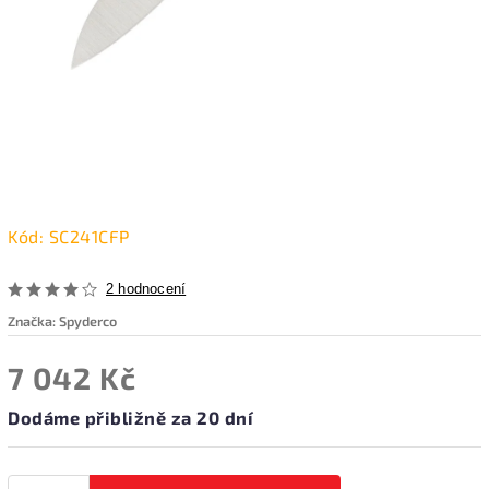
Kód:
SC241CFP
2 hodnocení
Značka:
Spyderco
7 042 Kč
Dodáme přibližně za 20 dní