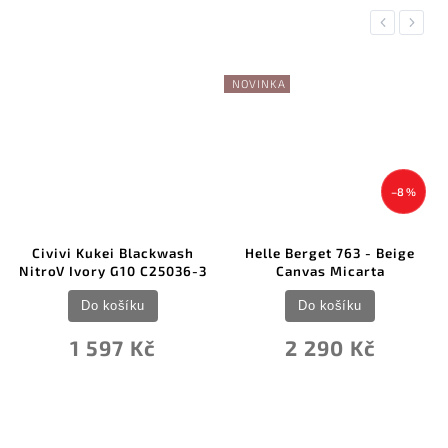
Previous
Next
NOVINKA
–8 %
Civivi Kukei Blackwash
Helle Berget 763 - Beige
NitroV Ivory G10 C25036-3
Canvas Micarta
Do košíku
Do košíku
1 597 Kč
2 290 Kč