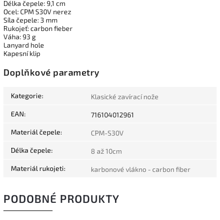
Délka čepele: 9,1 cm
Ocel: CPM S30V nerez
Síla čepele: 3 mm
Rukojeť: carbon fieber
Váha: 93 g
Lanyard hole
Kapesní klip
Doplňkové parametry
Kategorie
:
Klasické zavírací nože
EAN
:
716104012961
Materiál čepele
:
CPM-S30V
Délka čepele
:
8 až 10cm
Materiál rukojeti
:
karbonové vlákno - carbon fiber
PODOBNÉ PRODUKTY