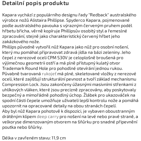
Detailní popis produktu
Kapara vychází z populárního designu řady "Redback" australského
výrobce nožů Alistaira Phillipse. Spyderco Kapara, pojmenované
podle australského pavouka s výrazným červeným pruhem podél
hřbetu břicha, věrně kopíruje Phillipsův osobitý styl a řemeslné
zpracování, stejně jako charakteristický červený hřbet jeho
zakázkového nože.
Phillips původně vytvořil nůž Kapara jako nůž pro osobní nošení,
který mu pomáhal připravovat zdravá jídla na bázi zeleniny. Jeho
čepel z nerezové oceli CPM S30V je celoplošně broušená pro
výjimečnou geometrii ostří a má plně přístupný kulatý otvor
Trademark Round Hole pro pohodlné otevírání jednou rukou.
Půvabně tvarovaná
rukojeť
má plné, skeletované vložky z nerezové
oceli, které zajišťují strukturální pevnost a tvoří základ mechanismu
Compression Lock. Jsou zakončeny úžasnými masivními střenkami z
uhlíkových vláken, které jsou precizně zpracovány, aby poskytovaly
bezpečný a mimořádně pohodlný úchop. Žlábek pro ukazováček na
spodní části čepele umožňuje uživateli lepší kontrolu nože a pomáhá
upozornit na opracované detaily na obou stranách čepelí.
Aby byl nůž Kapara pohotově k dispozici, je vybaven oboustranným
drátěným klipem
deep carry
pro nošení na levé nebo pravé straně, a
velkoryse dimenzovaným otvorem na šňůrku pro snadné připevnění
poutka nebo šňůrky.
Délka v zavřeném stavu: 11,9 cm