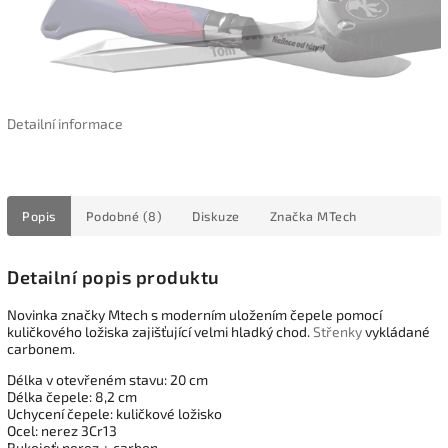
Detailní informace
Popis
Podobné (8)
Diskuze
Značka
MTech
Detailní popis produktu
Novinka značky Mtech s moderním uložením čepele pomocí
kuličkového ložiska zajišťující velmi hladký chod.
Střenky
vykládané
carbonem.
Délka v otevřeném stavu: 20 cm
Délka čepele: 8,2 cm
Uchycení čepele: kuličkové ložisko
Ocel: nerez 3Cr13
Rukojeť: nerez + carbon