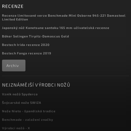
RECENZE
Recenze limitované verze Benchmade Mini Osborne 945-221 Damasteel
Limited Edition
Japonský nůž Kanetsune santoku 165 mm-uživatelská recenze
Böker Solingen Tirpitz-Damascus Gold
Bestech Irida recenze 2020
Bestech Fanga recenze 2019
Archiv
NEJZNÁMĚJŠÍ VÝROBCI NOŽŮ
Vznik nožů Spyderco
Švýcarské nože SWIZA
Nože Nieto - španělská tradice
Benchmade - založení značky
Výrobci nožů - X