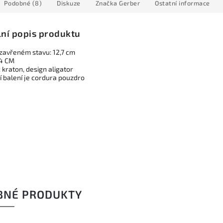
Podobné (8)
Diskuze
Značka
Gerber
Ostatní informace
lní popis produktu
 zavřeném stavu: 12,7 cm
54 CM
: kraton, design aligator
í balení je cordura pouzdro
BNÉ PRODUKTY