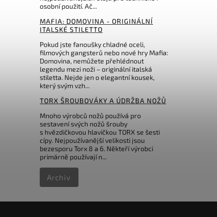
Do košíku
osobní použití. Ač...
MAFIA: DOMOVINA - ORIGINÁLNÍ
416 Kč
ITALSKÉ STILETTO
Pokud jste fanoušky chladné oceli,
filmových gangsterů nebo nové hry Mafia:
Domovina, nemůžete přehlédnout
legendu mezi noži – originální italská
stiletta. Nejde jen o elegantní kousek,
který svým vzh...
TORX ŠROUBOVÁKY A ÚDRŽBA NOŽŮ
Mnoho výrobců nožů používá pro
sestavení svých nožů šrouby
s hvězdičkovou hlavičkou TORX se šesti
cípy. Nejpoužívanější velikosti jsou
bezesporu Torx 8 a 6. Někteří výrobci
primárně používají n...
Archiv