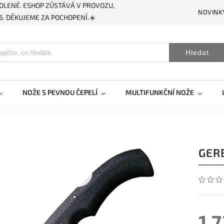
OLENÉ. ESHOP ZŮSTÁVÁ V PROVOZU,
NOVINK
. DĚKUJEME ZA POCHOPENÍ.☀️
Hledat
NOŽE S PEVNOU ČEPELÍ
MULTIFUNKČNÍ NOŽE
GER
1 