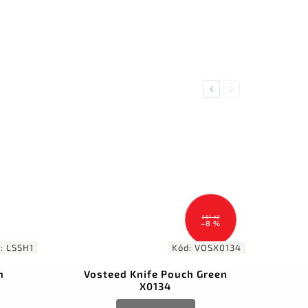
Previous
Next
561 Kč
–8 %
d:
LSSH1
Kód:
VOSX0134
h
Vosteed Knife Pouch Green
X0134