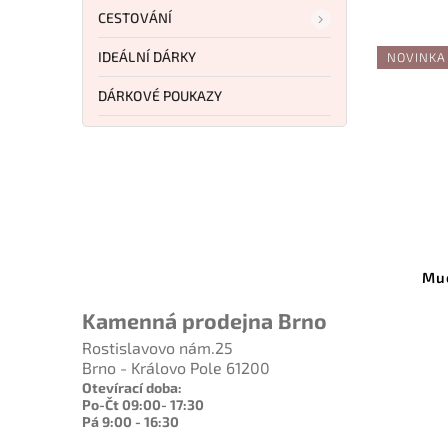
CESTOVÁNÍ
IDEÁLNÍ DÁRKY
NOVINKA
DÁRKOVÉ POUKAZY
7 790 Kč
–20 %
Kód:
SC123GPGY
Kód:
P-8L
o Sage 1 Cool Gray
Muela Cocobolo P-8L.CO
amet C123GPGY
Kamenná prodejna Brno
Do košíku
Do košíku
Rostislavovo nám.25
1 209 Kč
Brno - Královo Pole 61200
6 171 Kč
Otevírací doba:
Po-Čt 09:00- 17:30
Pá 9:00 - 16:30