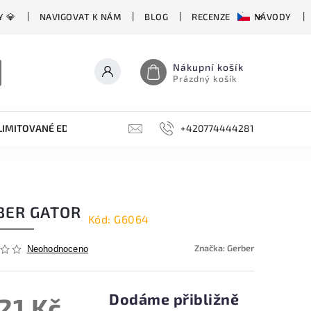
Y 💎
NAVIGOVAT K NÁM
BLOG
RECENZE
NÁVODY
Nákupní košík
Prázdný košík
LIMITOVANÉ EDICE
BROUSKY, BRUSKY, OCÍLKY
+420774444281
DOPLŇKY
BER GATOR
Kód:
G6064
Značka:
Gerber
Neohodnoceno
Dodáme přibližně
721 Kč