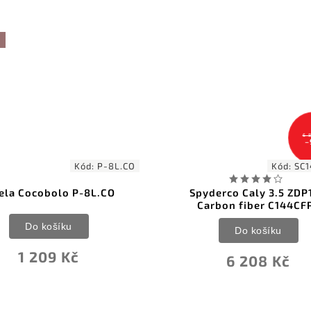
6 875 Kč
–9 %
.CO
Kód:
SC144CFPE
Spyderco Caly 3.5 ZDP189
Microt
Carbon fiber C144CFPE
Zombie
Do košíku
6 208 Kč