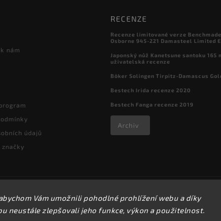
RECENZE
Recenze limitované verze Benchmade

Osborne 945-221 Damasteel Limited E
 k nám
Japonský nůž Kanetsune santoku 165
uživatelská recenze
Böker Solingen Tirpitz-Damascus Gol
Bestech Irida recenze 2020
Bestech Fanga recenze 2019
 program
podmínky
Archiv
obních údajů
 značky
Copyright 2026
kapesni-noze.cz
. Všechna práva vyhrazena.
abychom Vám umožnili pohodlné prohlížení webu a díky
Upravit nastavení cookies
 neustále zlepšovali jeho funkce, výkon a použitelnost.