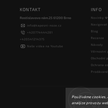
KONTAKT
INFO
Rostislavovo nám.25 61200 Brno
Novinky 
Navigovat
info
@
kapesni-noze.cz
Blog
+420774444281
Recenze
+420541214375
Návody
Naše videa na Youtube
Věrnostní
Obchodní 
Ochrana os
Prodávané
Používáme cookies, 
analýze provozu webu