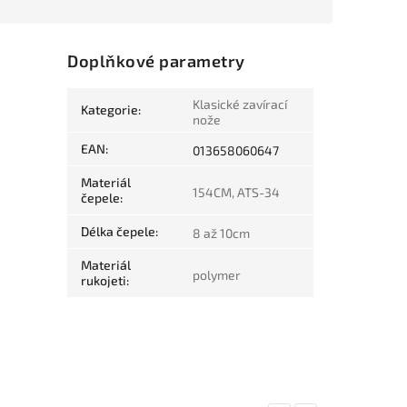
Doplňkové parametry
Klasické zavírací
Kategorie
:
nože
EAN
:
013658060647
Materiál
154CM, ATS-34
čepele
:
Délka čepele
:
8 až 10cm
Materiál
polymer
rukojeti
: