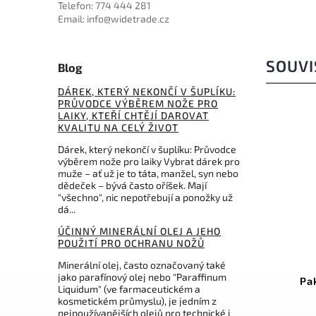
Telefon: 774 444 281
Email: info@widetrade.cz
SOUVI
Blog
DÁREK, KTERÝ NEKONČÍ V ŠUPLÍKU:
PRŮVODCE VÝBĚREM NOŽE PRO
LAIKY, KTEŘÍ CHTĚJÍ DAROVAT
KVALITU NA CELÝ ŽIVOT
Dárek, který nekončí v šuplíku: Průvodce
výběrem nože pro laiky Vybrat dárek pro
muže – ať už je to táta, manžel, syn nebo
dědeček – bývá často oříšek. Mají
"všechno", nic nepotřebují a ponožky už
dá...
599 Kč
–30 %
ÚČINNÝ MINERÁLNÍ OLEJ A JEHO
POUŽITÍ PRO OCHRANU NOŽŮ
Kód:
4.0838.4
Minerální olej, často označovaný také
jako parafínový olej nebo "Paraffinum
Victorinox pouzdro pro
Pa
Liquidum" (ve farmaceutickém a
HUNTER PRO
kosmetickém průmyslu), je jedním z
nejpoužívanějších olejů pro technické i