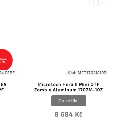
Previous
Next
Kód:
MCT1702M10Z
Kód:
CIVC2
ech Hera II Mini OTF
Civivi Purr Satin NitroV Gr
 Aluminum 1702M-10Z
Ivory G10 C25054-1
Do košíku
Do košíku
8 684 Kč
1 597 Kč