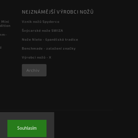
NEJZNÁMĚJŠÍ VÝROBCI NOŽŮ
 Mini
Vznik nožů Spyderco
dition
Švýcarské nože SWIZA
 mm-
Nože Nieto - španělská tradice
d
Benchmade - založení značky
Výrobci nožů - X
Archiv
Souhlasím