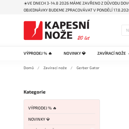
☀️VE DNECH 3-14.8 2026 MÁME ZAVŘENO Z DŮVODU DOV
OBJEDNÁVKY BUDEME ZPRACOVÁVAT V PONDĚLÍ 17.8.2026
VÝPRODEJ % 🔥
NOVINKY 💎
ZAVÍRACÍ NOŽE
Domů
/
Zavírací nože
/
Gerber Gator
Kategorie
VÝPRODEJ % 🔥
NOVINKY 💎