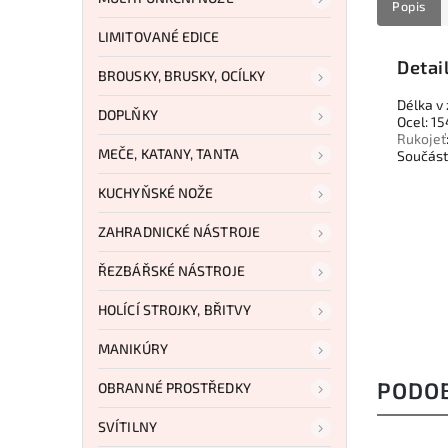
Popis
LIMITOVANÉ EDICE
Detai
BROUSKY, BRUSKY, OCÍLKY
Délka v
DOPLŇKY
Ocel: 1
Rukojeť
MEČE, KATANY, TANTA
Součást
KUCHYŇSKÉ NOŽE
ZAHRADNICKÉ NÁSTROJE
ŘEZBÁŘSKÉ NÁSTROJE
HOLÍCÍ STROJKY, BŘITVY
MANIKÚRY
PODO
OBRANNÉ PROSTŘEDKY
SVÍTILNY