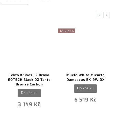
Previous
Next
NOVINKA
Tekto Knives F2 Bravo
Muela White Micarta
EOTECH Black D2 Tanto
Damascus BX-9W.DX
Bronze Carbon
Do košíku
Do košíku
6 519 Kč
3 149 Kč