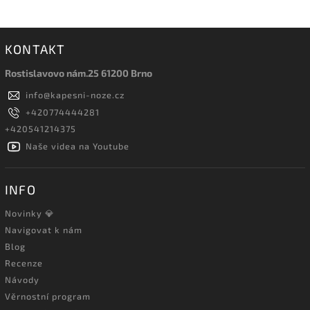
KONTAKT
Rostislavovo nám.25 61200 Brno
info
@
kapesni-noze.cz
+420774444281
+420541214375
Naše videa na Youtube
INFO
Novinky 💎
Navigovat k nám
Blog
Recenze
Návody
Věrnostní program