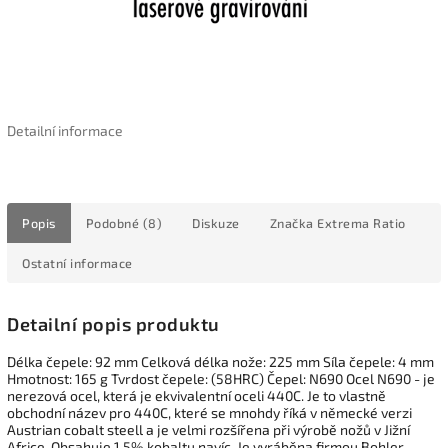
Detailní informace
Popis
Podobné (8)
Diskuze
Značka
Extrema Ratio
Ostatní informace
Detailní popis produktu
Délka čepele: 92 mm Celková délka nože: 225 mm Síla čepele: 4 mm
Hmotnost: 165 g Tvrdost čepele: (58HRC) Čepel: N690 Ocel N690 - je
nerezová ocel, která je ekvivalentní oceli 440C. Je to vlastně
obchodní název pro 440C, které se mnohdy říká v německé verzi
Austrian cobalt steell a je velmi rozšířena při výrobě nožů v Jižní
Africe. Obsahuje 1,5% kobaltu navíc. Je vyráběna firmou Bohler