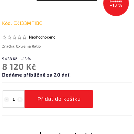
9 438 Kč
–13 %
Kód:
EX133MF1BC
Neohodnoceno
Značka:
Extrema Ratio
9 438 Kč
–13 %
8 120 Kč
Dodáme přibližně za 20 dní.
Přidat do košíku