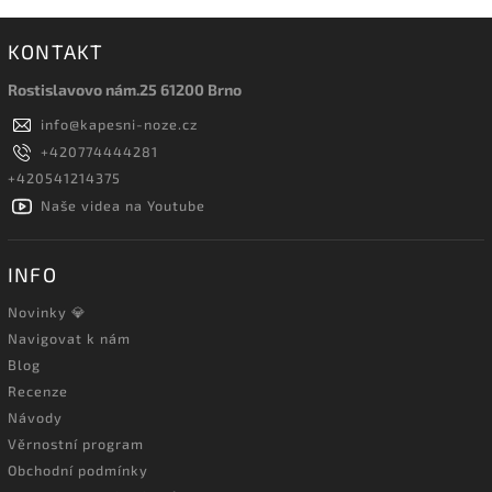
KONTAKT
Rostislavovo nám.25 61200 Brno
info
@
kapesni-noze.cz
+420774444281
+420541214375
Naše videa na Youtube
INFO
Novinky 💎
Navigovat k nám
Blog
Recenze
Návody
Věrnostní program
Obchodní podmínky