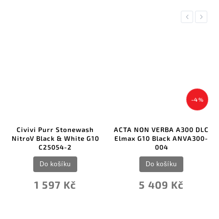
Previous
Next
–4 %
Civivi Purr Stonewash
ACTA NON VERBA A300 DLC
NitroV Black & White G10
Elmax G10 Black ANVA300-
C25054-2
004
Do košíku
Do košíku
1 597 Kč
5 409 Kč