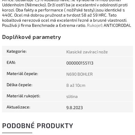
Uddenholm (Německo). Drží ostří ba je excelentní v odolnosti proti
korozi. Oba fakty a performance ( nožířské testy) jsou identické s
440C. Ocel má dobrou pružnost a tvrdost 58 až 59 HRC. Tato
kobaltová nerezová ocel má excelentní řezné a brusné vlastnosti.
Používá ji firma Benchmade a Extrema ratio.
Rukojeť
: ANTICORODAL
Doplňkové parametry
Kategorie
:
Klasické zavírací nože
EAN
:
000000155113
Materiál čepele
:
N690 BOHLER
Délka čepele
:
8 až 10cm
Materiál rukojeti
:
slitina
Aktualizace
:
9.8.2023
PODOBNÉ PRODUKTY