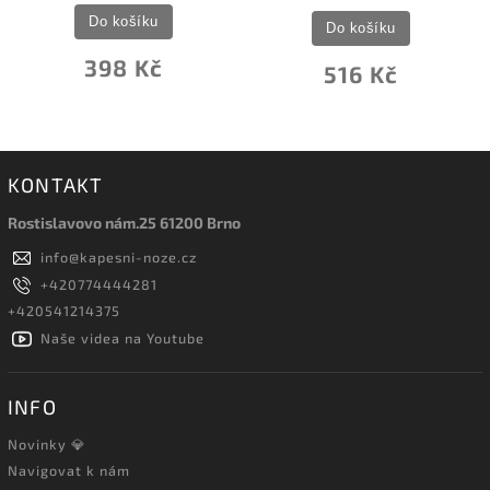
Do košíku
Do košíku
398 Kč
516 Kč
KONTAKT
Rostislavovo nám.25 61200 Brno
info
@
kapesni-noze.cz
+420774444281
+420541214375
Naše videa na Youtube
INFO
Novinky 💎
Navigovat k nám