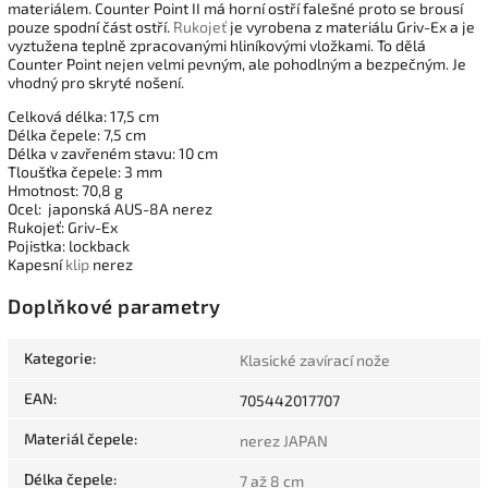
materiálem. Counter Point II má horní ostří falešné proto se brousí
pouze spodní část ostří.
Rukojeť
je vyrobena z materiálu Griv-Ex a je
vyztužena teplně zpracovanými hliníkovými vložkami. To dělá
Counter Point nejen velmi pevným, ale pohodlným a bezpečným. Je
vhodný pro skryté nošení.
Celková délka: 17,5 cm
Délka čepele: 7,5 cm
Délka v zavřeném stavu: 10 cm
Tloušťka čepele: 3 mm
Hmotnost: 70,8 g
Ocel: japonská AUS-8A nerez
Rukojeť: Griv-Ex
Pojistka: lockback
Kapesní
klip
nerez
Doplňkové parametry
Kategorie
:
Klasické zavírací nože
EAN
:
705442017707
Materiál čepele
:
nerez JAPAN
Délka čepele
:
7 až 8 cm