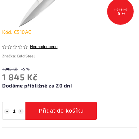
1 945 Kč
–5 %
Kód:
CS10AC
Neohodnoceno
Značka:
Cold Steel
1 945 Kč
–5 %
1 845 Kč
Dodáme přibližně za 20 dní
Přidat do košíku