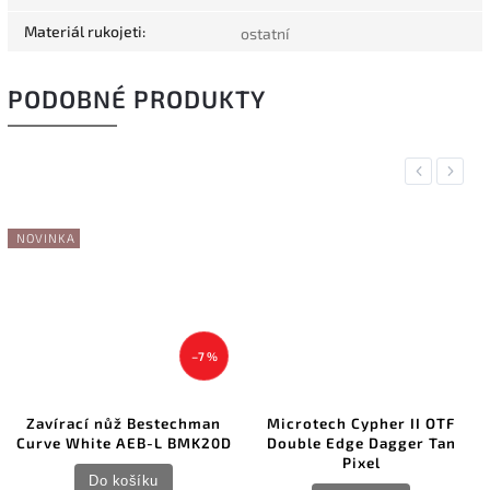
Materiál rukojeti
:
ostatní
PODOBNÉ PRODUKTY
Previous
Next
NOVINKA
–7 %
Zavírací nůž Bestechman
Microtech Cypher II OTF
Curve White AEB-L BMK20D
Double Edge Dagger Tan
Pixel
Do košíku