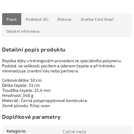
Popis
Podobné (8)
Diskuze
Značka
Cold Steel
Ostatní informace
Detailní popis produktu
Replika dýky v tréningovém provedení ze speciálního polymeru.
Podobá se velikostí, pocitem a úderem čepele a při tréninku
minimalizuje zranění Vás nebo partnera.
Celková délka: 50 cm
Délka čepele: 33 cm
Tloušťka čepele: 25,4 mm
Hmotnost: 348 g
Materiál : Černá polypropylenové konstrukce
Země původu: Tchaj-wan
Doplňkové parametry
Kategorie
:
Cvičné meče