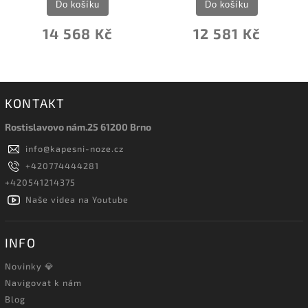
Do košíku
Do košíku
14 568 Kč
12 581 Kč
KONTAKT
Rostislavovo nám.25 61200 Brno
info
@
kapesni-noze.cz
+420774444281
+420541214375
Naše videa na Youtube
INFO
Novinky 💎
Navigovat k nám
Blog