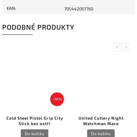
EAN
:
705442007760
PODOBNÉ PRODUKTY
Previous
Next
–10 %
d Steel Pistol Grip City
United Cutlery Night
Stick bez ostří
Watchman Mace
Do košíku
Do košíku