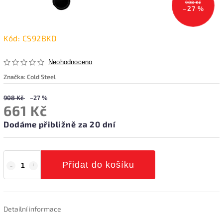
908 Kč
–27 %
Kód:
CS92BKD
Neohodnoceno
Značka:
Cold Steel
908 Kč
–27 %
661 Kč
Dodáme přibližně za 20 dní
Přidat do košíku
Detailní informace