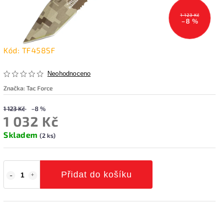
1 123 Kč
–8 %
Kód:
TF458SF
Neohodnoceno
Značka:
Tac Force
1 123 Kč
–8 %
1 032 Kč
Skladem
(2 ks)
Přidat do košíku