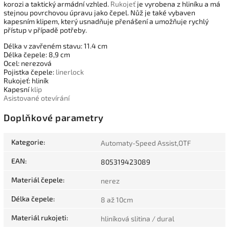
korozi a taktický armádní vzhled.
Rukojeť
je vyrobena z hliníku a má
stejnou povrchovou úpravu jako čepel. Nůž je také vybaven
kapesním klipem, který usnadňuje přenášení a umožňuje rychlý
přístup v případě potřeby.
Délka v zavřeném stavu: 11.4 cm
Délka čepele: 8,9 cm
Ocel: nerezová
Pojistka čepele:
linerlock
Rukojeť: hliník
Kapesní
klip
Asistované otevírání
Doplňkové parametry
Kategorie
:
Automaty-Speed Assist,OTF
EAN
:
805319423089
Materiál čepele
:
nerez
Délka čepele
:
8 až 10cm
Materiál rukojeti
:
hliníková slitina / dural