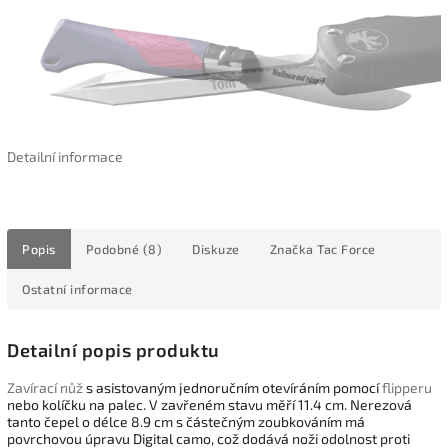
Detailní informace
Popis
Podobné (8)
Diskuze
Značka
Tac Force
Ostatní informace
Detailní popis produktu
Zavírací nůž
s asistovaným jednoručním otevíráním pomocí
flipperu
nebo kolíčku na palec. V zavřeném stavu měří 11.4 cm. Nerezová
tanto čepel o délce 8.9 cm s částečným zoubkováním má
povrchovou úpravu Digital camo, což dodává noži odolnost proti