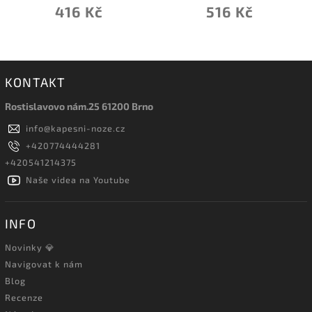
416 Kč
516 Kč
KONTAKT
Rostislavovo nám.25 61200 Brno
info
@
kapesni-noze.cz
+420774444281
+420541214375
Naše videa na Youtube
INFO
Novinky 💎
Navigovat k nám
Blog
Recenze